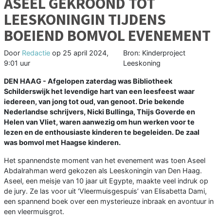
ASEEL GEKROOND TOT
LEESKONINGIN TIJDENS
BOEIEND BOMVOL EVENEMENT
Door
Redactie
op
25 april 2024,
Bron: Kinderproject
9:01 uur
Leeskoning
DEN HAAG - Afgelopen zaterdag was Bibliotheek
Schilderswijk het levendige hart van een leesfeest waar
iedereen, van jong tot oud, van genoot. Drie bekende
Nederlandse schrijvers, Nicki Bullinga, Thijs Goverde en
Helen van Vliet, waren aanwezig om hun werken voor te
lezen en de enthousiaste kinderen te begeleiden. De zaal
was bomvol met Haagse kinderen.
Het spannendste moment van het evenement was toen Aseel
Abdalrahman werd gekozen als Leeskoningin van Den Haag.
Aseel, een meisje van 10 jaar uit Egypte, maakte veel indruk op
de jury. Ze las voor uit ‘Vleermuisgespuis’ van Elisabetta Dami,
een spannend boek over een mysterieuze inbraak en avontuur in
een vleermuisgrot.