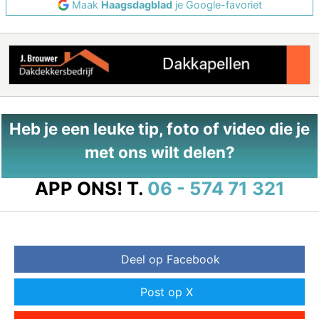
Maak
Haagsdagblad
je Google-favoriet
Heb je een leuke tip, foto of video die je
met ons wilt delen?
APP ONS!
T.
06 - 574 71 321
Deel op Facebook
Post op X