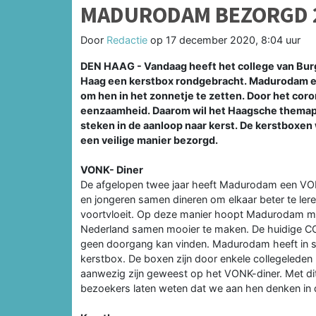
MADURODAM BEZORGD 
Door
Redactie
op
17 december 2020, 8:04 uur
DEN HAAG - Vandaag heeft het college van Bur
Haag een kerstbox rondgebracht. Madurodam e
om hen in het zonnetje te zetten. Door het co
eenzaamheid. Daarom wil het Haagsche themapar
steken in de aanloop naar kerst. De kerstbox
een veilige manier bezorgd.
VONK- Diner
De afgelopen twee jaar heeft Madurodam een VONK
en jongeren samen dineren om elkaar beter te lere
voortvloeit. Op deze manier hoopt Madurodam me
Nederland samen mooier te maken. De huidige COV
geen doorgang kan vinden. Madurodam heeft in s
kerstbox. De boxen zijn door enkele collegeleden
aanwezig zijn geweest op het VONK-diner. Met di
bezoekers laten weten dat we aan hen denken in