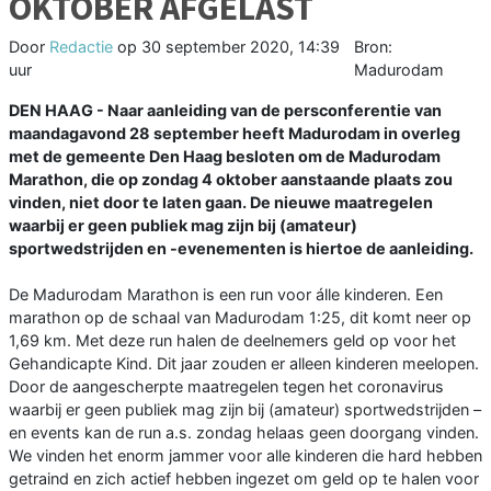
OKTOBER AFGELAST
Door
Redactie
op
30 september 2020, 14:39
Bron:
uur
Madurodam
DEN HAAG - Naar aanleiding van de persconferentie van
maandagavond 28 september heeft Madurodam in overleg
met de gemeente Den Haag besloten om de Madurodam
Marathon, die op zondag 4 oktober aanstaande plaats zou
vinden, niet door te laten gaan. De nieuwe maatregelen
waarbij er geen publiek mag zijn bij (amateur)
sportwedstrijden en -evenementen is hiertoe de aanleiding.
De Madurodam Marathon is een run voor álle kinderen. Een
marathon op de schaal van Madurodam 1:25, dit komt neer op
1,69 km. Met deze run halen de deelnemers geld op voor het
Gehandicapte Kind. Dit jaar zouden er alleen kinderen meelopen.
Door de aangescherpte maatregelen tegen het coronavirus
waarbij er geen publiek mag zijn bij (amateur) sportwedstrijden –
en events kan de run a.s. zondag helaas geen doorgang vinden.
We vinden het enorm jammer voor alle kinderen die hard hebben
getraind en zich actief hebben ingezet om geld op te halen voor