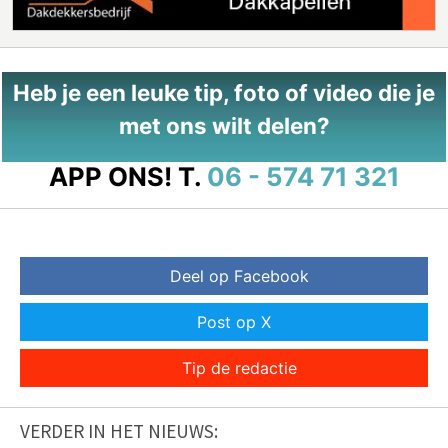
Heb je een leuke tip, foto of video die je
met ons wilt delen?
APP ONS!
T.
06 - 574 71 321
Deel op Facebook
Post op X
Tip de redactie
VERDER IN HET NIEUWS: