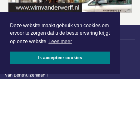
Deze website maakt gebruik van cookies om
ervoor te zorgen dat u de beste ervaring krijgt
op onze website
Lees meer
|
Nieuws | Sport | Evenementen
Ik accepteer cookies
Hoofdvestiging:
van Benthuizenlaan 1
1701 BZ Heerhugowaard
072 8200 600
redactie@xyto.nl
www.xyto.nl
SOCIAL MEDIA