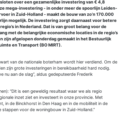
loten over een gezamenlijke investering van € 4,8
eze mega-investering - in onder meer de spoorlijn Leiden-
rvoer in Zuid-Holland - maakt de bouw van zo’n 170.000
ijn mogelijk. De investering zorgt daarnaast voor betere
egio’s in Nederland. Dat is van groot belang voor de
ng met de belangrijke economische locaties in de regio’s
 zijn afgelopen donderdag gemaakt in het Bestuurlijk
uimte en Transport (BO MIRT).
kwart van de nationale boterham wordt hier verdiend. Om de
en zijn grote investeringen in bereikbaarheid hard nodig.
e nu aan de slag”, aldus gedeputeerde Frederik
n): “Dit is een geweldig resultaat waar we als regio
gionale inzet ziet en investeert in onze provincie. Met
, in de Binckhorst in Den Haag en in de mobiliteit in de
ke stappen voor de woningbouw in Zuid-Holland.”