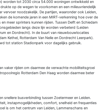
jn) worden tot 2030 circa 54.000 woningen ontwikkeld en
 drukte op de wegen te voorkomen en een milieuvriendelijk
ar vervoer noodzakelijk. De partijen, waaronder ook Leiden,
zoeken de komende jaren in een MIRT-verkenning hoe over de
’s en meer sprinters kunnen rijden. Tussen Delft en Schiedam
onsgebieden langs deze lijn worden verbeterd (Leiden
rum en Dordrecht). In de buurt van nieuwbouwlocaties
edam Kethel, Rotterdam Van Nelle en Dordrecht Leerpark).
d tot station Stadionpark voor dagelijks gebruik.
aan vaker rijden om daarmee de verwachte mobiliteitsgroei
etropoolregio Rotterdam Den Haag worden daarmee beter
 een snellere busverbinding tussen Zoetermeer en Leiden.
eit, instapmogelijkheden, comfort, snelheid en frequenties
t doel is om het centrum van Leiden, Lammenschans en