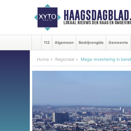
HAAGSDAGBLAD
lokaal nieuws den haag en omgevin
112
Algemeen
Bedrijvengids
Gemeente
Home
Regionaal
Mega-investering in bere