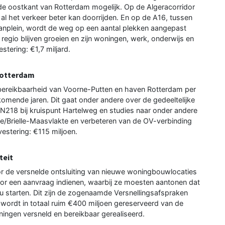
 oostkant van Rotterdam mogelijk. Op de Algeracorridor
al het verkeer beter kan doorrijden. En op de A16, tussen
anplein, wordt de weg op een aantal plekken aangepast
regio blijven groeien en zijn woningen, werk, onderwijs en
stering: €1,7 miljard.
Rotterdam
bereikbaarheid van Voorne-Putten en haven Rotterdam per
komende jaren. Dit gaat onder andere over de gedeeltelijke
 N218 bij kruispunt Hartelweg en studies naar onder andere
nje/Brielle-Maasvlakte en verbeteren van de OV-verbinding
estering: €115 miljoen.
teit
oor de versnelde ontsluiting van nieuwe woningbouwlocaties
or een aanvraag indienen, waarbij ze moesten aantonen dat
 starten. Dit zijn de zogenaamde Versnellingsafspraken
wordt in totaal ruim €400 miljoen gereserveerd van de
ingen versneld en bereikbaar gerealiseerd.