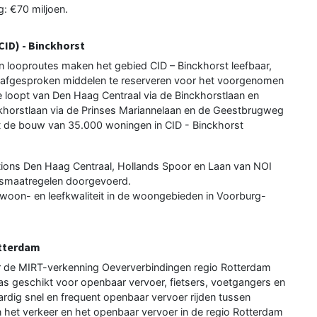
g: €70 miljoen.
CID) - Binckhorst
en looproutes maken het gebied CID – Binckhorst leefbaar,
en afgesproken middelen te reserveren voor het voorgenomen
e loopt van Den Haag Centraal via de Binckhorstlaan en
khorstlaan via de Prinses Mariannelaan en de Geestbrugweg
akt de bouw van 35.000 woningen in CID - Binckhorst
tions Den Haag Centraal, Hollands Spoor en Laan van NOI
dsmaatregelen doorgevoerd.
 woon- en leefkwaliteit in de woongebieden in Voorburg-
otterdam
oor de MIRT-verkenning Oeververbindingen regio Rotterdam
s geschikt voor openbaar vervoer, fietsers, voetgangers en
rdig snel en frequent openbaar vervoer rijden tussen
in het verkeer en het openbaar vervoer in de regio Rotterdam