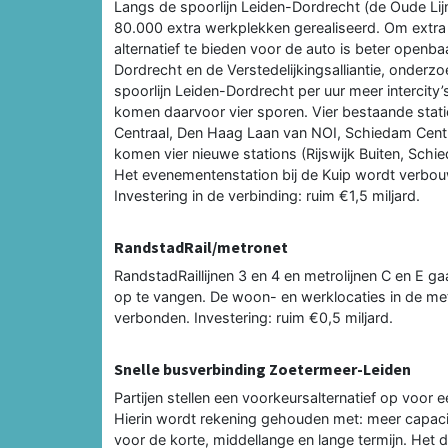
Langs de spoorlijn Leiden-Dordrecht (de Oude Li
80.000 extra werkplekken gerealiseerd. Om extra
alternatief te bieden voor de auto is beter openba
Dordrecht en de Verstedelijkingsalliantie, onder
spoorlijn Leiden-Dordrecht per uur meer intercity
komen daarvoor vier sporen. Vier bestaande stati
Centraal, Den Haag Laan van NOI, Schiedam Cent
komen vier nieuwe stations (Rijswijk Buiten, Schi
Het evenementenstation bij de Kuip wordt verbouw
Investering in de verbinding: ruim €1,5 miljard.
RandstadRail/metronet
RandstadRaillijnen 3 en 4 en metrolijnen C en E g
op te vangen. De woon- en werklocaties in de m
verbonden. Investering: ruim €0,5 miljard.
Snelle busverbinding Zoetermeer-Leiden
Partijen stellen een voorkeursalternatief op voor
Hierin wordt rekening gehouden met: meer capacit
voor de korte, middellange en lange termijn. He