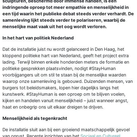
sculpturen, beschermd door immense handen, is een
indringende oproep tot meer empathie en menselijkheid in
een tijd waarin het publieke debat steeds verder verhardt. De
samenleving lijkt steeds verder te polariseren, waarbij de
menselijke maat vaak uit het oog wordt verloren.
In het hart van politiek Nederland
Dat de installatie juist nu wordt gelanceerd in Den Haag, het
kloppend politieke hart van Nederland, geeft het project extra
lading. Terwijl binnen enkele honderden meters de formatie en
politieke gesprekken plaatsvinden, nodigt #StayHuman
voorbijgangers uit om stil te staan bij de menselijke waarden
waarop onze samenleving is gebouwd. Duizenden mensen, van
burgers tot beleidsmakers, lopen hier dagelijks langs het
kunstwerk. #StayHuman is een oproep om te blijven voelen,
kijken en handelen vanuit menselijkheid – juist wanneer angst,
haat en onbegrip ons uit elkaar dreigen te drijven.
Menselijkheid als tegenkracht
De installatie sluit aan bij een groeiend maatschappelijk gevoel
van onrust. Recente inzichten van het
Sociaal en Cultureel