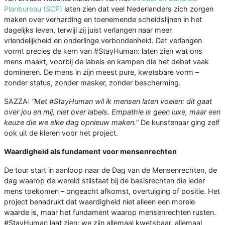
Planbureau (SCP)
laten zien dat veel Nederlanders zich zorgen
maken over verharding en toenemende scheidslijnen in het
dagelijks leven, terwijl zij juist verlangen naar meer
vriendelijkheid en onderlinge verbondenheid. Dat verlangen
vormt precies de kern van #StayHuman: laten zien wat ons
mens maakt, voorbij de labels en kampen die het debat vaak
domineren. De mens in zijn meest pure, kwetsbare vorm –
zonder status, zonder masker, zonder bescherming.
SAZZA:
“Met #StayHuman wil ik mensen laten voelen: dit gaat
over jou en mij, niet over labels. Empathie is geen luxe, maar een
keuze die we elke dag opnieuw maken.
” De kunstenaar ging zelf
ook uit de kleren voor het project.
Waardigheid als fundament voor mensenrechten
De tour start in aanloop naar de Dag van de Mensenrechten, de
dag waarop de wereld stilstaat bij de basisrechten die ieder
mens toekomen – ongeacht afkomst, overtuiging of positie. Het
project benadrukt dat waardigheid niet alleen een morele
waarde is, maar het fundament waarop mensenrechten rusten.
#StayHuman laat zien: we zijn allemaal kwetsbaar, allemaal