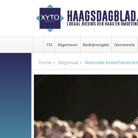
HAAGSDAGBLAD
lokaal nieuws den haag en omgevin
112
Algemeen
Bedrijvengids
Gemeente
Home
Regionaal
Nationale Kinderherdenk