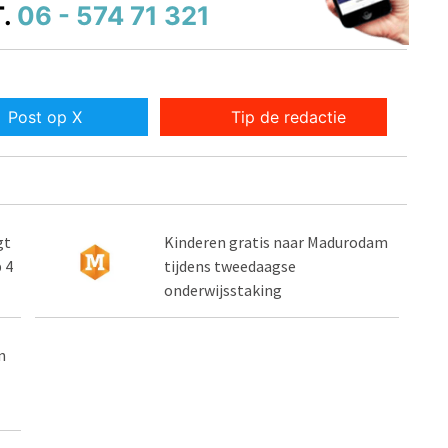
.
06 - 574 71 321
Post op X
Tip de redactie
gt
Kinderen gratis naar Madurodam
 4
tijdens tweedaagse
onderwijsstaking
n