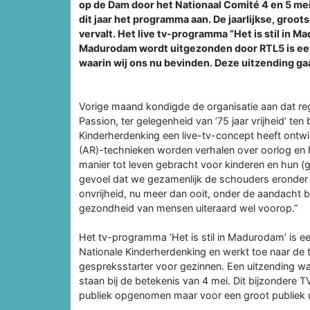
op de Dam door het Nationaal Comité 4 en 5 me
dit jaar het programma aan. De jaarlijkse, gro
vervalt. Het live tv-programma “Het is stil in 
Madurodam wordt uitgezonden door RTL5 is een 
waarin wij ons nu bevinden. Deze uitzending ga
Vorige maand kondigde de organisatie aan dat re
Passion, ter gelegenheid van ’75 jaar vrijheid’ ten
Kinderherdenking een live-tv-concept heeft ontwi
(AR)-technieken worden verhalen over oorlog en h
manier tot leven gebracht voor kinderen en hun (g
gevoel dat we gezamenlijk de schouders eronder z
onvrijheid, nu meer dan ooit, onder de aandacht b
gezondheid van mensen uiteraard wel voorop.”
Het tv-programma ‘Het is stil in Madurodam’ is e
Nationale Kinderherdenking en werkt toe naar de t
gespreksstarter voor gezinnen. Een uitzending waa
staan bij de betekenis van 4 mei. Dit bijzondere T
publiek opgenomen maar voor een groot publiek 