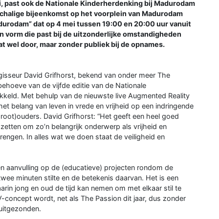
i, past ook de Nationale Kinderherdenking bij Madurodam
otschalige bijeenkomst op het voorplein van Madurodam
Madurodam” dat op 4 mei tussen 19:00 en 20:00 uur vanuit
vorm die past bij de uitzonderlijke omstandigheden
at wel door, maar zonder publiek bij de opnames.
gisseur David Grifhorst, bekend van onder meer The
 behoeve van de vijfde editie van de Nationale
kkeld. Met behulp van de nieuwste live Augmented Reality
et belang van leven in vrede en vrijheid op een indringende
root)ouders. David Grifhorst: “Het geeft een heel goed
etten om zo’n belangrijk onderwerp als vrijheid en
rengen. In alles wat we doen staat de veiligheid en
en aanvulling op de (educatieve) projecten rondom de
wee minuten stilte en de betekenis daarvan. Het is een
rin jong en oud de tijd kan nemen om met elkaar stil te
V-concept wordt, net als The Passion dit jaar, dus zonder
uitgezonden.