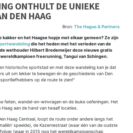
NG ONTHULT DE UNIEKE
AN DEN HAAG
Bron:
The Hague & Partners
 kakker en het Haagse hopje met elkaar gemeen? Ze zijn
sportwandeling
die het heden met het verleden van de
rde wethouder Hilbert Bredemeijer deze nieuwe gratis
wereldkampioen freerunning, Tangui van Schingen.
en historische sportstad en met deze wandeling kan je dat
rs uit om lekker te bewegen én de geschiedenis van Den
 sportliefhebbers op de route te zien!"
he feiten, wandel-en-winvragen en de leuke oefeningen. Het
Haag aan de hand van twaalf locaties.
Den Haag Centraal, loopt de route onder andere langs het
maliën' speelde), de Kazernestraat (waar één van de oudste
fvijver (waar in 2015 nog het wereldkampioenschap