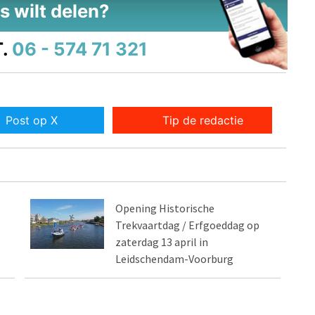
s wilt delen?
.
06 - 574 71 321
Post op X
Tip de redactie
Opening Historische
Trekvaartdag / Erfgoeddag op
zaterdag 13 april in
Leidschendam-Voorburg