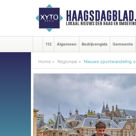
HAAGSDAGBLAD
lokaal nieuws den haag en omgevin
112
Algemeen
Bedrijvengids
Gemeente
Home
Regionaal
Nieuwe sportwandeling o