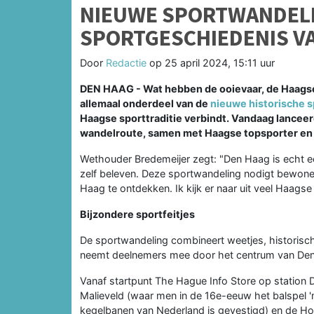
NIEUWE SPORTWANDELI
SPORTGESCHIEDENIS V
Door
Redactie
op
25 april 2024, 15:11 uur
DEN HAAG - Wat hebben de ooievaar, de Haagse
allemaal onderdeel van de
nieuwe historische 
Haagse sporttraditie verbindt. Vandaag lancee
wandelroute, samen met Haagse topsporter en 
Wethouder Bredemeijer zegt: "Den Haag is echt e
zelf beleven. Deze sportwandeling nodigt bewone
Haag te ontdekken. Ik kijk er naar uit veel Haagse
Bijzondere sportfeitjes
De sportwandeling combineert weetjes, historisc
neemt deelnemers mee door het centrum van Den 
Vanaf startpunt The Hague Info Store op station 
Malieveld (waar men in de 16e-eeuw het balspel '
kegelbanen van Nederland is gevestigd) en de Ho