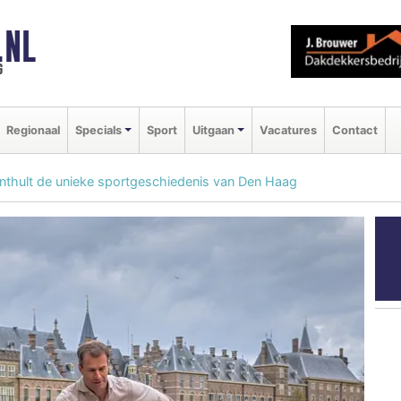
.NL
g
Regionaal
Specials
Sport
Uitgaan
Vacatures
Contact
nthult de unieke sportgeschiedenis van Den Haag