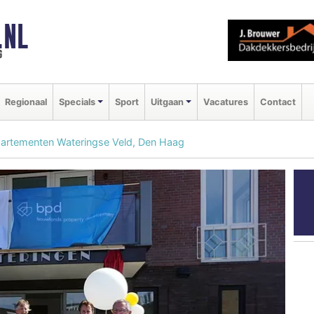
.NL
g
Regionaal
Specials
Sport
Uitgaan
Vacatures
Contact
partementen Wateringse Veld, Den Haag