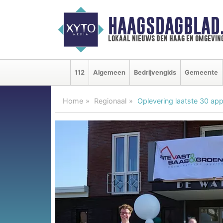
HAAGSDAGBLAD
lokaal nieuws den haag en omgevin
112
Algemeen
Bedrijvengids
Gemeente
Home
Regionaal
Oplevering laatste 30 ap