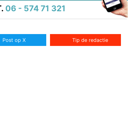
.
06 - 574 71 321
Post op X
Tip de redactie