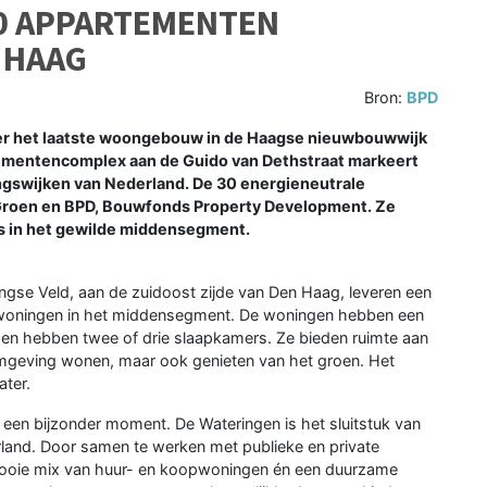
30 APPARTEMENTEN
 HAAG
Bron:
BPD
r het laatste woongebouw in de Haagse nieuwbouwwijk
tementencomplex aan de Guido van Dethstraat markeert
ingswijken van Nederland. De 30 energieneutrale
 Groen en BPD, Bouwfonds Property Development. Ze
s in het gewilde middensegment.
gse Veld, aan de zuidoost zijde van Den Haag, leveren een
urwoningen in het middensegment. De woningen hebben een
 en hebben twee of drie slaapkamers. Ze bieden ruimte aan
 omgeving wonen, maar ook genieten van het groen. Het
ater.
 een bijzonder moment. De Wateringen is het sluitstuk van
rland. Door samen te werken met publieke en private
 mooie mix van huur- en koopwoningen én een duurzame