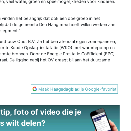
n, veel water, groen en speelmogelijkheden voor kinderen.
j vinden het belangrijk dat ook een doelgroep in het
lij dat de gemeente Den Haag mee heeft willen werken aan
nsegment."
astbouw Oost B.V. Ze hebben allemaal eigen zonnepanelen,
armte Koude Opslag-installatie (WKO) met warmtepomp en
mte bronnen. Door de Energie Prestatie Coëfficiënt (EPC)
al. De ligging nabij het OV draagt bij aan het duurzame
Maak
Haagsdagblad
je Google-favoriet
ip, foto of video die je
s wilt delen?