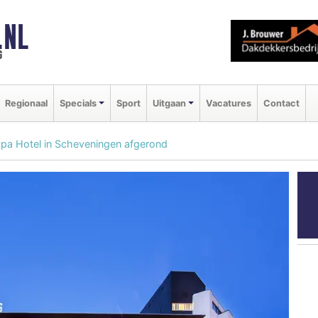
.NL
g
Regionaal
Specials
Sport
Uitgaan
Vacatures
Contact
opa Hotel in Scheveningen afgerond