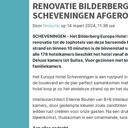
RENOVATIE BILDERBERG
SCHEVENINGEN AFGER
Door
Redactie
op
14 maart 2024, 11:36 uur
SCHEVENINGEN - Het Bilderberg Europa Hotel 
renovatie tot de tophotels van deze beroemde b
strand en binnen 10 minuten is de binnenstad 
alle 178 hotelkamers beschikt het hotel vanaf 
Deluxe kamers tot Suites. Voor gezinnen met k
familiekamers.
Het Europa Hotel Scheveningen is een rustpunt in
de boulevard en de pier perfect samenkomen met 
hotel loop je zo het eindeloze strand op en het du
Interieurarchitect Etienne Bouten van B+B Interieu
kamers, door gedempte kleuren zoals zandtinten 
wilden rust creëren voor onze gasten. Na een dru
bijeenkomst, thuiskomen in een omarmende, luxe en r
Aan alles gedacht