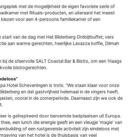
oungeplek met de mogelijkheid de eigen favoriete serie of
badkamer met Rituals-producten, en uiteraard het meest
 kiezen voor een 4-persoons familiekamer of een
e start van de dag met Het Bilderberg Ontbijtbuffet; vers
tie aan warme gerechten, heerlijke Lavazza koffie, Dilmah
n bij de sfeervolle SALT Coastal Bar & Bistro, om een ‘Haags
kvolle bistrogerechten.
indeloos”
pa Hotel Scheveningen is trots. “We staan klaar voor onze
ilderberg en dat gastvrijheid helemaal in de vingers heeft.
dgasten, vooral in de zomerperiode. Daarnaast zijn we ook de
t.
feer is geïnspireerd door beroemde badplaatsen uit Europa.
thee, een lunch die energie geeft en een vleugje ‘magie’ van
mbuilding of een rustgevende activiteit zijn eindeloos met
mgeving van het hotel is de thuisbasis van veel