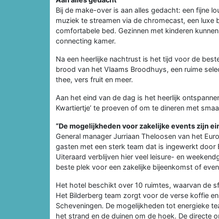
Bij de make-over is aan alles gedacht: een fijne l
muziek te streamen via de chromecast, een luxe 
comfortabele bed. Gezinnen met kinderen kunnen
connecting kamer.
Na een heerlijke nachtrust is het tijd voor de best
brood van het Vlaams Broodhuys, een ruime selec
thee, vers fruit en meer.
Aan het eind van de dag is het heerlijk ontspanne
Kwartiertje’ te proeven of om te dineren met smaa
“De mogelijkheden voor zakelijke events zijn e
General manager Jurriaan Theloosen van het Euro
gasten met een sterk team dat is ingewerkt door B
Uiteraard verblijven hier veel leisure- en weeken
beste plek voor een zakelijke bijeenkomst of even
Het hotel beschikt over 10 ruimtes, waarvan de s
Het Bilderberg team zorgt voor de verse koffie en 
Scheveningen. De mogelijkheden tot energieke tea
het strand en de duinen om de hoek. De directe o