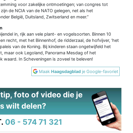
stemming voor zakelijke ontmoetingen; van congres tot
l zijn de NCIA van de NATO gelegen, net als het
der België, Duitsland, Zwitserland en meer.”
en
jendel in, rijk aan vele plant- en vogelsoorten. Binnen 10
n recht, met het Binnenhof, de ridderzaal, de hofvijver, ‘het
paleis van de Koning. Bij kinderen staan ongetwijfeld het
st, maar ook Legoland, Panorama Mesdag of het
 waard. In Scheveningen is zoveel te beleven!
Maak
Haagsdagblad
je Google-favoriet
ip, foto of video die je
s wilt delen?
.
06 - 574 71 321