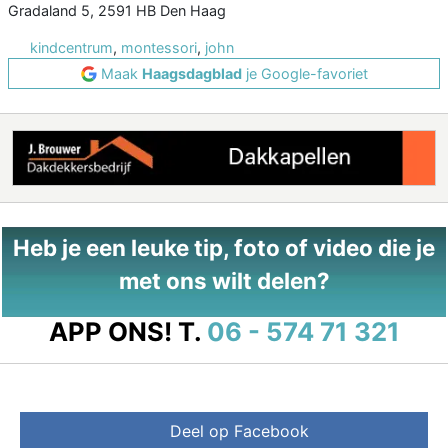
Gradaland 5, 2591 HB Den Haag
kindcentrum
,
montessori
,
john
Maak
Haagsdagblad
je Google-favoriet
Heb je een leuke tip, foto of video die je
met ons wilt delen?
APP ONS!
T.
06 - 574 71 321
Deel op Facebook