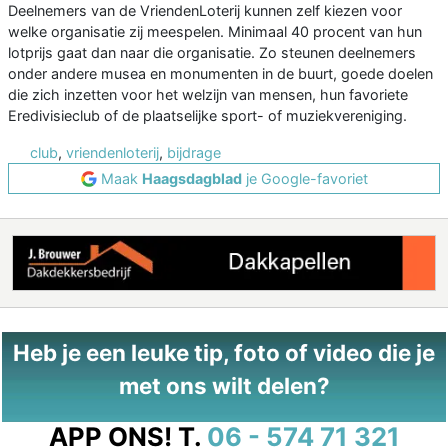
Deelnemers van de VriendenLoterij kunnen zelf kiezen voor
welke organisatie zij meespelen. Minimaal 40 procent van hun
lotprijs gaat dan naar die organisatie. Zo steunen deelnemers
onder andere musea en monumenten in de buurt, goede doelen
die zich inzetten voor het welzijn van mensen, hun favoriete
Eredivisieclub of de plaatselijke sport- of muziekvereniging.
club
,
vriendenloterij
,
bijdrage
Maak
Haagsdagblad
je Google-favoriet
Heb je een leuke tip, foto of video die je
met ons wilt delen?
APP ONS!
T.
06 - 574 71 321