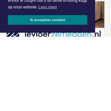
ervoor te zorgen dat u de beste ervaring krijgt
op onze website
Lees meer
Ik accepteer cookies
|
Nieuws | Sport | Evenementen