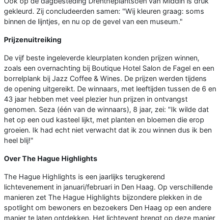
Ook op de dagbesteding Drentheplantsoen van Middin is druk
gekleurd. Zij concludeerden samen: "Wij kleuren graag: soms
binnen de lijntjes, en nu op de gevel van een museum."
Prijzenuitreiking
De vijf beste ingeleverde kleurplaten konden prijzen winnen,
zoals een overnachting bij Boutique Hotel Salon de Fagel en een
borrelplank bij Jazz Coffee & Wines. De prijzen werden tijdens
de opening uitgereikt. De winnaars, met leeftijden tussen de 6 en
43 jaar hebben met veel plezier hun prijzen in ontvangst
genomen. Seza (één van de winnaars), 8 jaar, zei: "Ik wilde dat
het op een oud kasteel lijkt, met planten en bloemen die erop
groeien. Ik had echt niet verwacht dat ik zou winnen dus ik ben
heel blij!"
Over The Hague Highlights
The Hague Highlights is een jaarlijks terugkerend
lichtevenement in januari/februari in Den Haag. Op verschillende
manieren zet The Hague Highlights bijzondere plekken in de
spotlight om bewoners en bezoekers Den Haag op een andere
manier te laten ontdekken. Het lichtevent brengt op deze manier