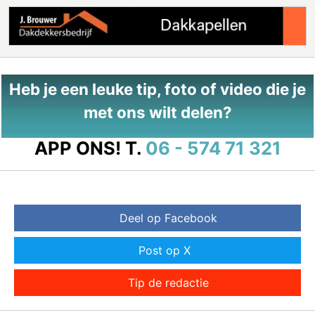
Heb je een leuke tip, foto of video die je
met ons wilt delen?
APP ONS!
T.
06 - 574 71 321
Deel op Facebook
Post op X
Tip de redactie