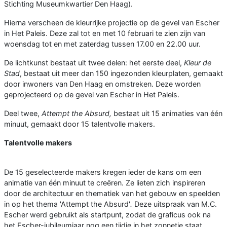
Stichting Museumkwartier Den Haag).
Hierna verscheen de kleurrijke projectie op de gevel van Escher
in Het Paleis. Deze zal tot en met 10 februari te zien zijn van
woensdag tot en met zaterdag tussen 17.00 en 22.00 uur.
De lichtkunst bestaat uit twee delen: het eerste deel,
Kleur de
Stad
, bestaat uit meer dan 150 ingezonden kleurplaten, gemaakt
door inwoners van Den Haag en omstreken. Deze worden
geprojecteerd op de gevel van Escher in Het Paleis.
Deel twee,
Attempt the Absurd,
bestaat uit 15 animaties van één
minuut, gemaakt door 15 talentvolle makers.
Talentvolle makers
De 15 geselecteerde makers kregen ieder de kans om een
animatie van één minuut te creëren. Ze lieten zich inspireren
door de architectuur en thematiek van het gebouw en speelden
in op het thema 'Attempt the Absurd'
.
Deze uitspraak van M.C.
Escher werd gebruikt als startpunt, zodat de graficus ook na
het Escher-jubileumjaar nog een tijdje in het zonnetje staat.