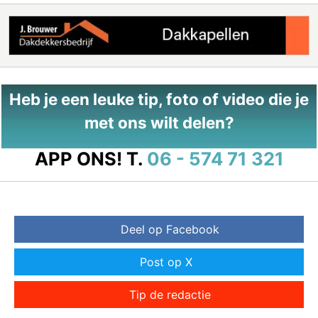
Heb je een leuke tip, foto of video die je
met ons wilt delen?
APP ONS!
T.
06 - 574 71 321
Deel op Facebook
Post op X
Tip de redactie