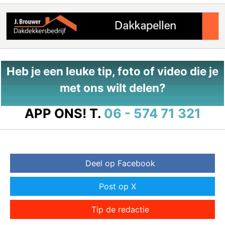
Heb je een leuke tip, foto of video die je
met ons wilt delen?
APP ONS!
T.
06 - 574 71 321
Deel op Facebook
Post op X
Tip de redactie