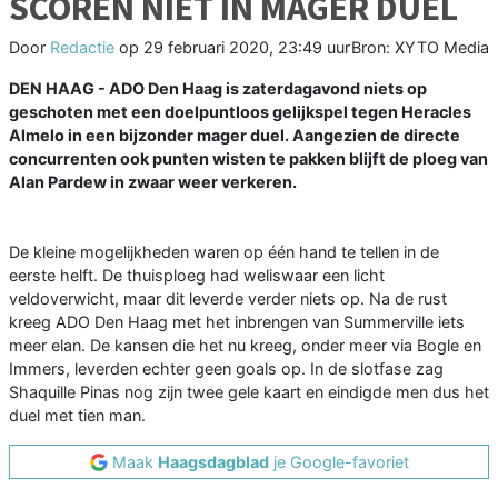
SCOREN NIET IN MAGER DUEL
Door
Redactie
op
29 februari 2020, 23:49 uur
Bron: XYTO Media
DEN HAAG - ADO Den Haag is zaterdagavond niets op
geschoten met een doelpuntloos gelijkspel tegen Heracles
Almelo in een bijzonder mager duel. Aangezien de directe
concurrenten ook punten wisten te pakken blijft de ploeg van
Alan Pardew in zwaar weer verkeren.
De kleine mogelijkheden waren op één hand te tellen in de
eerste helft. De thuisploeg had weliswaar een licht
veldoverwicht, maar dit leverde verder niets op. Na de rust
kreeg ADO Den Haag met het inbrengen van Summerville iets
meer elan. De kansen die het nu kreeg, onder meer via Bogle en
Immers, leverden echter geen goals op. In de slotfase zag
Shaquille Pinas nog zijn twee gele kaart en eindigde men dus het
duel met tien man.
Maak
Haagsdagblad
je Google-favoriet