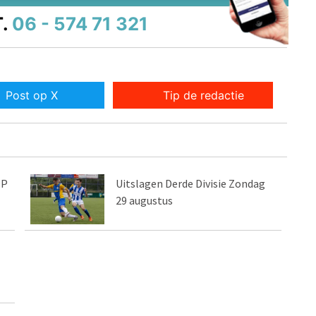
.
06 - 574 71 321
Post op X
Tip de redactie
OP
Uitslagen Derde Divisie Zondag
29 augustus