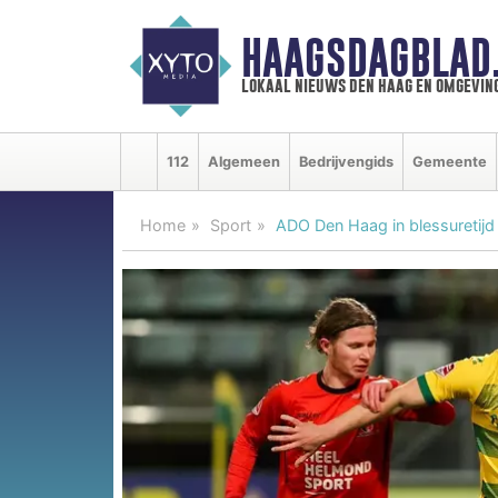
HAAGSDAGBLAD
lokaal nieuws den haag en omgevin
112
Algemeen
Bedrijvengids
Gemeente
Home
Sport
ADO Den Haag in blessuretij