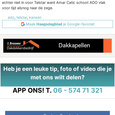
echter niet in voor Telstar want Amar Catic schoot ADO vlak
voor tijd alsnog naar de zege.
ado
,
telstar
,
kansen
Maak
Haagsdagblad
je Google-favoriet
Heb je een leuke tip, foto of video die je
met ons wilt delen?
APP ONS!
T.
06 - 574 71 321