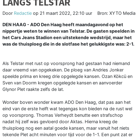
LANGS TELSTAR
Door
Redactie
op
21 maart 2022, 22:10 uur
Bron: XYTO Media
DEN HAAG - ADO Den Haag heeft maandagavond op het
nippertje weten te winnen van Telstar. De gasten speelden in
het Cars Jeans Stadion een uitstekende wedstrijd, maar het
was de thuisploeg die in de slotfase het gelukkigste was: 2-1.
Als Telstar met rust op voorsprong had gestaan had niemand
daar vreemd van opgekeken. De ploeg van Andries Jonker
speelde prima en kreeg drie opgelegde kansen. Ozan Kökcü en
Sven van Doorm kregen opgelegde kansen en aanvoerder
Glynor Plet raakte zelfs de lat.
Wonder boven wonder kwam ADO Den Haag, dat pas aan het
eind van de erste helft wat tegengas kon bieden na de rust wel
op voorsprong. Thomas Verheydt benutte een strafschop
nadat hij zelf was gevloerd door Aktas. Hierna kreeg de
thuisploeg nog een aatal goede kansen, maar vanuit het niets
tekende Plet acht minuten voor tijd voor de 1-1. Een punt zat er