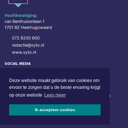
Hoofdvestiging:
van Benthuizenlaan 1
1701 BZ Heerhugowaard
072 8200 600
redactie@xyto.nl
www.xyto.nl
SOCIAL MEDIA
Deze website maakt gebruik van cookies om
NIEUWSBRIEF AANMELDEN
ervoor te zorgen dat u de beste ervaring krijgt
op onze website
Lees meer
Schrijf je in voor onze nieuwsbrief en krijg wekelijks een
samenvatting van alle gebeurtenissen uit jouw regio.
Ik accepteer cookies
Aanmelden