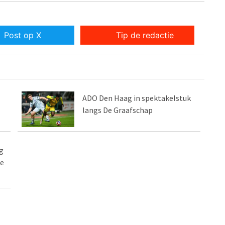
Post op X
Tip de redactie
ADO Den Haag in spektakelstuk
langs De Graafschap
g
te