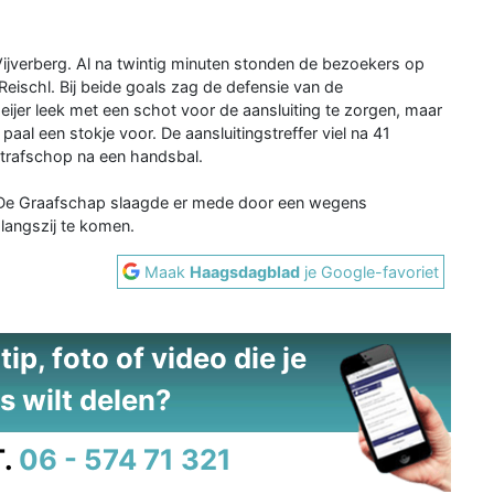
ijverberg. Al na twintig minuten stonden de bezoekers op
Reischl. Bij beide goals zag de defensie van de
ijer leek met een schot voor de aansluiting te zorgen, maar
aal een stokje voor. De aansluitingstreffer viel na 41
 strafschop na een handsbal.
 De Graafschap slaagde er mede door een wegens
 langszij te komen.
Maak
Haagsdagblad
je Google-favoriet
ip, foto of video die je
s wilt delen?
.
06 - 574 71 321