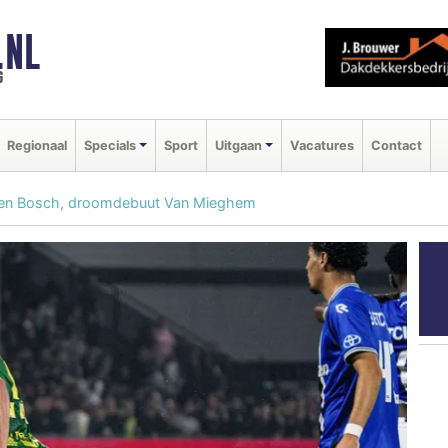
.NL
g
Regionaal
Specials
Sport
Uitgaan
Vacatures
Contact
Den Bosch, droomdebuut Van Mieghem