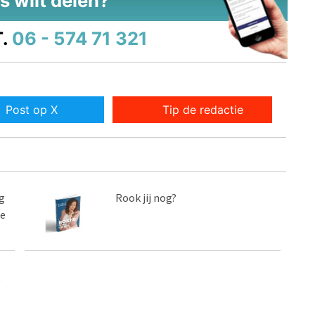
s wilt delen?
.
06 - 574 71 321
Post op X
Tip de redactie
g
Rook jij nog?
te
t