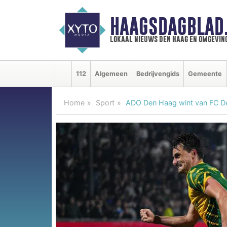
HAAGSDAGBLAD
lokaal nieuws den haag en omgevin
112
Algemeen
Bedrijvengids
Gemeente
Home
Sport
ADO Den Haag wint van FC 