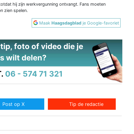
, totdat hij zijn werkvergunning ontvangt. Fans moeten
 zien spelen.
Maak
Haagsdagblad
je Google-favoriet
ip, foto of video die je
s wilt delen?
.
06 - 574 71 321
Post op X
Tip de redactie