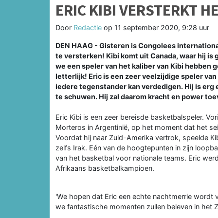
ERIC KIBI VERSTERKT H
Door
Redactie
op
11 september 2020, 9:28 uur
DEN HAAG - Gisteren is Congolees internationa
te versterken! Kibi komt uit Canada, waar hij is 
we een speler van het kaliber van Kibi hebben g
letterlijk! Eric is een zeer veelzijdige speler va
iedere tegenstander kan verdedigen. Hij is erg 
te schuwen. Hij zal daarom kracht en power to
Eric Kibi is een zeer bereisde basketbalspeler. Vo
Morteros in Argentinië, op het moment dat het se
Voordat hij naar Zuid-Amerika vertrok, speelde Ki
zelfs Irak. Eén van de hoogtepunten in zijn loopb
van het basketbal voor nationale teams. Eric we
Afrikaans basketbalkampioen.
'We hopen dat Eric een echte nachtmerrie wordt 
we fantastische momenten zullen beleven in het 