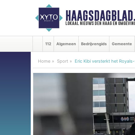
HAAGSDAGBLAD
lokaal nieuws den haag en omgevin
112
Algemeen
Bedrijvengids
Gemeente
Home
Sport
Eric Kibi versterkt het Royals