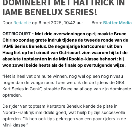
DOMINEERT MET HATTRICK IN
IAME BENELUX SERIES!
Door
Redactie
op
6 mei 2025, 10:42 uur
Bron:
Blatter Media
OSTRICOURT -
Met drie overwinningen op rij maakte Bruce
Chirino zondag grote indruk tijdens de tweede ronde van de
IAME Series Benelux. De negenjarige kartcoureur uit Den
Haag liet op het circuit van Ostricourt zien waarom hij tot de
absolute toptalenten in de Mini Rookie-klasse behoort: hij
won zowel beide heats als de finale op overtuigende wijze.
“Het is heel vet om nu te winnen, nog wel op een nog niveau
hoger dan de vorige race. Toen werd ik derde tijdens de GK4
Kart Series in Genk”, straalde Bruce na afloop van zijn dominante
optreden.
De rijder van topteam Kartstore Benelux kende de piste in
Noord-Frankrijk inmiddels goed, wat hielp bij zijn succesvolle
optreden. “Ik heb ook tips gekregen van een paar rijders in de
Mini-klasse.”