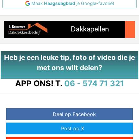
Maak
Haagsdagblad
je Google-favoriet
Heb je een leuke tip, foto of video die je
met ons wilt delen?
APP ONS!
T.
06 - 574 71 321
Deel op Facebook
Post op X