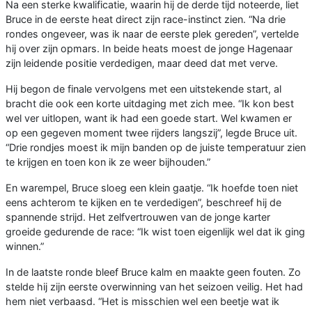
Na een sterke kwalificatie, waarin hij de derde tijd noteerde, liet
Bruce in de eerste heat direct zijn race-instinct zien. “Na drie
rondes ongeveer, was ik naar de eerste plek gereden”, vertelde
hij over zijn opmars. In beide heats moest de jonge Hagenaar
zijn leidende positie verdedigen, maar deed dat met verve.
Hij begon de finale vervolgens met een uitstekende start, al
bracht die ook een korte uitdaging met zich mee. “Ik kon best
wel ver uitlopen, want ik had een goede start. Wel kwamen er
op een gegeven moment twee rijders langszij”, legde Bruce uit.
“Drie rondjes moest ik mijn banden op de juiste temperatuur zien
te krijgen en toen kon ik ze weer bijhouden.”
En warempel, Bruce sloeg een klein gaatje. “Ik hoefde toen niet
eens achterom te kijken en te verdedigen”, beschreef hij de
spannende strijd. Het zelfvertrouwen van de jonge karter
groeide gedurende de race: “Ik wist toen eigenlijk wel dat ik ging
winnen.”
In de laatste ronde bleef Bruce kalm en maakte geen fouten. Zo
stelde hij zijn eerste overwinning van het seizoen veilig. Het had
hem niet verbaasd. “Het is misschien wel een beetje wat ik