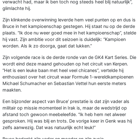
verwacht had, maar ik ben toch nog steeds heel blij natuurlijk”,
glimlachte hij.
Zijn klinkende overwinning leverde hem veel punten op en dus is
Bruce in het kampioenschap gestegen. Hij staat nu op de derde
plaats. “Ik doe nu weer goed mee in het kampioenschap”, stelde
hij vast. Zijn ambitie voor dit seizoen is duidelijk: “Kampioen
worden. Als ik zo doorga, gaat dat lukken.”
Zijn volgende race is de derde ronde van de GK4 Kart Series. Die
wordt eind deze maand gehouden op het circuit van Kerpen.
“Het is een leuke baan met heel veel chicanes”, vertelde hij
enthousiast over het circuit waar Formule 1-wereldkampioenen
Michael Schumacher en Sebastian Vettel hun eerste meters
maakten.
Een bijzonder aspect van Bruce’ prestatie is dat zijn vader als
militair op missie momenteel in Irak is, maar de wedstrijd op
afstand toch gewoon meebeleefde. “Ik heb hem net alweer
gesproken. Hij was blij en trots. De vorige keer in Genk was hij
zelfs aanwezig. Dat was natuurlijk echt leuk!”
Bruce bedankt zijn vader en moeder en zijn zusje.