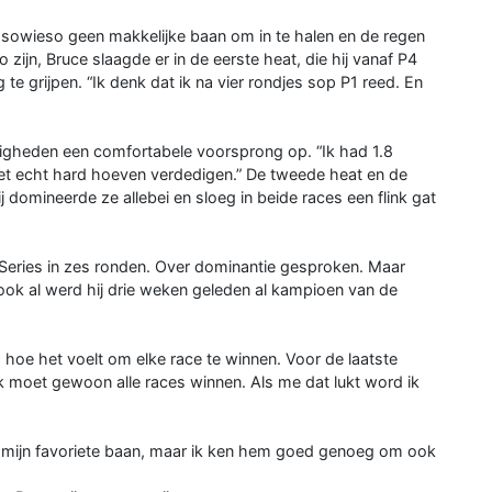
s sowieso geen makkelijke baan om in te halen en de regen
 zijn, Bruce slaagde er in de eerste heat, die hij vanaf P4
te grijpen. “Ik denk dat ik na vier rondjes sop P1 reed. En
gheden een comfortabele voorsprong op. “Ik had 1.8
et echt hard hoeven verdedigen.” De tweede heat en de
j domineerde ze allebei en sloeg in beide races een flink gat
 Series in zes ronden. Over dominantie gesproken. Maar
n, ook al werd hij drie weken geleden al kampioen van de
g hoe het voelt om elke race te winnen. Voor de laatste
 “Ik moet gewoon alle races winnen. Als me dat lukt word ik
iet mijn favoriete baan, maar ik ken hem goed genoeg om ook