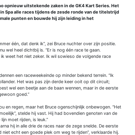
no opnieuw uitstekende zaken in de GK4 Kart Series. Het
n Spa alle races tijdens de zesde ronde van de titelstrijd
male punten en bouwde hij zijn leiding in het
mer één, dat denk ik”, zei Bruce nuchter over zijn positie.
nu wel heel dichtbij is. “Er is nog één race te gaan.
k weet het niet zeker. Ik wil sowieso de volgende race
dennen een raceweekeinde op minder bekend terrein. “Ik
llander. Het was pas zijn derde keer ooit op dit circuit;
moest wel een beetje aan de baan wennen, maar in de eerste
 gewoon goed.”
u en regen, maar het Bruce ogenschijnlijk onbewogen. “Het
moeilijk”, stelde hij vast. Hij had bovendien genoten van de
ijn moet rijden, is leuk.”
aarna hij in alle drie de races naar de zege snelde. De eerste
d niet echt een goede plek om weg te rijden”, verklaarde hij.