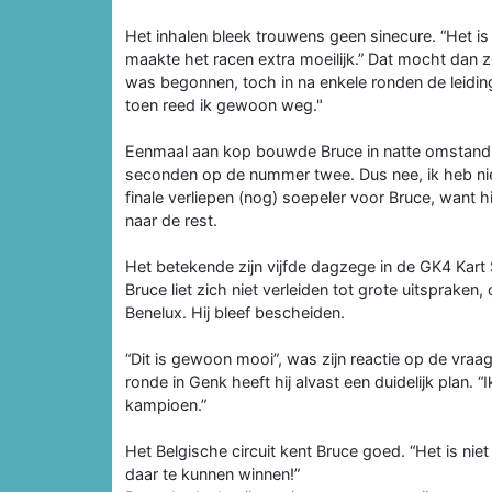
Het inhalen bleek trouwens geen sinecure. “Het i
maakte het racen extra moeilijk.” Dat mocht dan zo
was begonnen, toch in na enkele ronden de leiding 
toen reed ik gewoon weg."
Eenmaal aan kop bouwde Bruce in natte omstandi
seconden op de nummer twee. Dus nee, ik heb ni
finale verliepen (nog) soepeler voor Bruce, want hi
naar de rest.
Het betekende zijn vijfde dagzege in de GK4 Kart
Bruce liet zich niet verleiden tot grote uitsprake
Benelux. Hij bleef bescheiden.
“Dit is gewoon mooi”, was zijn reactie op de vraa
ronde in Genk heeft hij alvast een duidelijk plan.
kampioen.”
Het Belgische circuit kent Bruce goed. “Het is n
daar te kunnen winnen!”