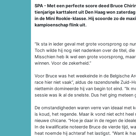
SPA - Met een perfecte score deed Bruce Chiri
tienjarige karttalent uit Den Haag won zaterdag i
in de Mini Rookie-klasse. Hij scoorde zo de maxi
kampioenschap flink uit.
“Ik sta in ieder geval met grote voorsprong op num
Toch wilde hij nog niet nadenken over de titel, die 
Misschien heb ik wel een grote voorsprong, maar i
winnen. Voor de zekerheid.”
Voor Bruce was het weekeinde in de Belgische Ar
race hier niet vaak”, aldus de razendsnelle Zuid-Ho
niettemin domineerde hij van begin tot eind. “Ik 
sessie was ik al de snelste. Dus het ging meteen
De omstandigheden waren verre van ideaal met ko
is koud, het regende. Maar ik vond niet echt heel 
nieuwe chicane. “Hoe je daar in de regen de ideale l
In de kwalificatie noteerde Bruce de vierde tijd, w
heat noemde hij achteraf het lastigst. “Want ik ha