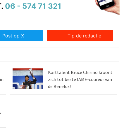
.
06 - 574 71 321
Post op X
Tip de redactie
Karttalent Bruce Chirino kroont
in
zich tot beste IAME-coureur van
de Benelux!
k