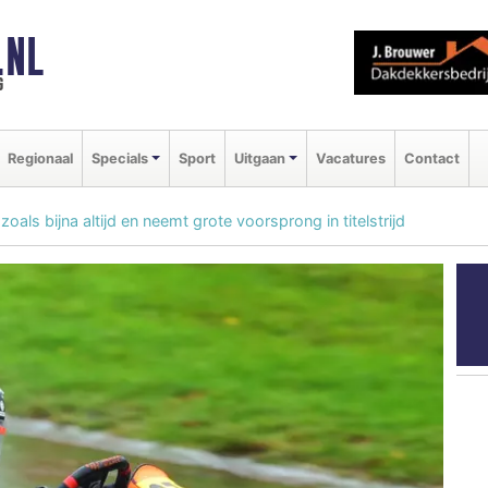
.NL
g
Regionaal
Specials
Sport
Uitgaan
Vacatures
Contact
oals bijna altijd en neemt grote voorsprong in titelstrijd