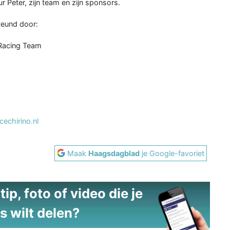
r Peter, zijn team en zijn sponsors.
steund door:
 Racing Team
echirino.nl
Maak
Haagsdagblad
je Google-favoriet
ip, foto of video die je
s wilt delen?