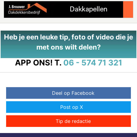
Heb je een leuke tip, foto of video die je
met ons wilt delen?
APP ONS!
T.
06 - 574 71 321
Deel op Facebook
Post op X
Tip de redactie