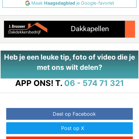
Maak
Haagsdagblad
je Google-favoriet
Heb je een leuke tip, foto of video die je
met ons wilt delen?
APP ONS!
T.
06 - 574 71 321
Deel op Facebook
Post op X