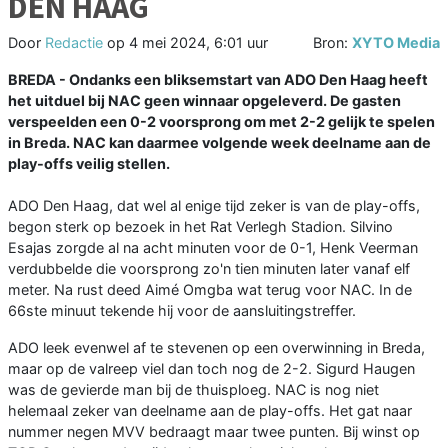
DEN HAAG
Door
Redactie
op
4 mei 2024, 6:01 uur
Bron:
XYTO Media
BREDA - Ondanks een bliksemstart van ADO Den Haag heeft
het uitduel bij NAC geen winnaar opgeleverd. De gasten
verspeelden een 0-2 voorsprong om met 2-2 gelijk te spelen
in Breda. NAC kan daarmee volgende week deelname aan de
play-offs veilig stellen.
ADO Den Haag, dat wel al enige tijd zeker is van de play-offs,
begon sterk op bezoek in het Rat Verlegh Stadion. Silvino
Esajas zorgde al na acht minuten voor de 0-1, Henk Veerman
verdubbelde die voorsprong zo'n tien minuten later vanaf elf
meter. Na rust deed Aimé Omgba wat terug voor NAC. In de
66ste minuut tekende hij voor de aansluitingstreffer.
ADO leek evenwel af te stevenen op een overwinning in Breda,
maar op de valreep viel dan toch nog de 2-2. Sigurd Haugen
was de gevierde man bij de thuisploeg. NAC is nog niet
helemaal zeker van deelname aan de play-offs. Het gat naar
nummer negen MVV bedraagt maar twee punten. Bij winst op