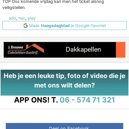
TOP Oss komende vrijdag kan men het ticket alsnog
veiligstellen.
ado
,
nac
,
play
Maak
Haagsdagblad
je Google-favoriet
Heb je een leuke tip, foto of video die je
met ons wilt delen?
APP ONS!
T.
06 - 574 71 321
Deel op Facebook