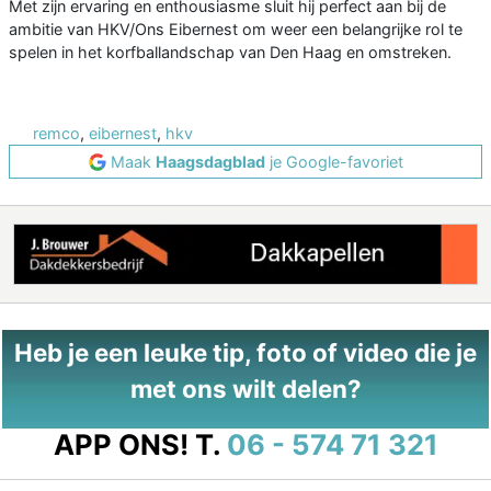
Met zijn ervaring en enthousiasme sluit hij perfect aan bij de
ambitie van HKV/Ons Eibernest om weer een belangrijke rol te
spelen in het korfballandschap van Den Haag en omstreken.
remco
,
eibernest
,
hkv
Maak
Haagsdagblad
je Google-favoriet
Heb je een leuke tip, foto of video die je
met ons wilt delen?
APP ONS!
T.
06 - 574 71 321