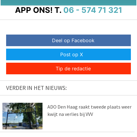
APP ONS!
T.
06 - 574 71 321
Deel op Facebook
Post op X
Tip de redactie
VERDER IN HET NIEUWS:
ADO Den Haag raakt tweede plaats weer
kwijt na verlies bij VVV