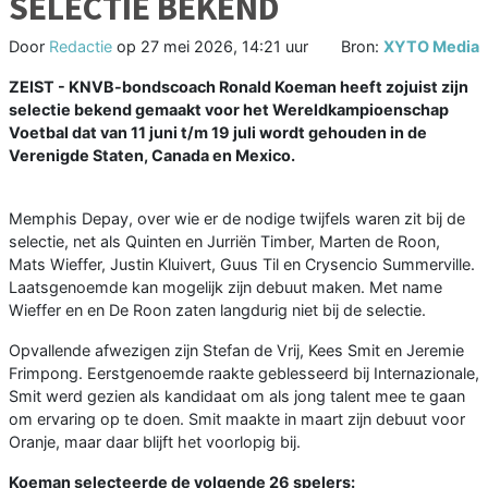
SELECTIE BEKEND
Door
Redactie
op
27 mei 2026, 14:21 uur
Bron:
XYTO Media
ZEIST - KNVB-bondscoach Ronald Koeman heeft zojuist zijn
selectie bekend gemaakt voor het Wereldkampioenschap
Voetbal dat van 11 juni t/m 19 juli wordt gehouden in de
Verenigde Staten, Canada en Mexico.
Memphis Depay, over wie er de nodige twijfels waren zit bij de
selectie, net als Quinten en Jurriën Timber, Marten de Roon,
Mats Wieffer, Justin Kluivert, Guus Til en Crysencio Summerville.
Laatsgenoemde kan mogelijk zijn debuut maken. Met name
Wieffer en en De Roon zaten langdurig niet bij de selectie.
Opvallende afwezigen zijn Stefan de Vrij, Kees Smit en Jeremie
Frimpong. Eerstgenoemde raakte geblesseerd bij Internazionale,
Smit werd gezien als kandidaat om als jong talent mee te gaan
om ervaring op te doen. Smit maakte in maart zijn debuut voor
Oranje, maar daar blijft het voorlopig bij.
Koeman selecteerde de volgende 26 spelers: