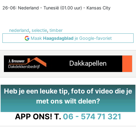
26-06: Nederland - Tunesië (01.00 uur) - Kansas City
nederland
,
selectie
,
timber
Maak
Haagsdagblad
je Google-favoriet
Heb je een leuke tip, foto of video die je
met ons wilt delen?
APP ONS!
T.
06 - 574 71 321