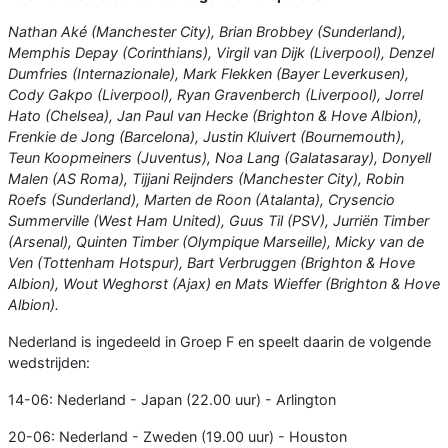
Nathan Aké (Manchester City), Brian Brobbey (Sunderland),
Memphis Depay (Corinthians), Virgil van Dijk (Liverpool), Denzel
Dumfries (Internazionale), Mark Flekken (Bayer Leverkusen),
Cody Gakpo (Liverpool), Ryan Gravenberch (Liverpool), Jorrel
Hato (Chelsea), Jan Paul van Hecke (Brighton & Hove Albion),
Frenkie de Jong (Barcelona), Justin Kluivert (Bournemouth),
Teun Koopmeiners (Juventus), Noa Lang (Galatasaray), Donyell
Malen (AS Roma), Tijjani Reijnders (Manchester City), Robin
Roefs (Sunderland), Marten de Roon (Atalanta), Crysencio
Summerville (West Ham United), Guus Til (PSV), Jurriën Timber
(Arsenal), Quinten Timber (Olympique Marseille), Micky van de
Ven (Tottenham Hotspur), Bart Verbruggen (Brighton & Hove
Albion), Wout Weghorst (Ajax) en Mats Wieffer (Brighton & Hove
Albion).
Nederland is ingedeeld in Groep F en speelt daarin de volgende
wedstrijden:
14-06: Nederland - Japan (22.00 uur) - Arlington
20-06: Nederland - Zweden (19.00 uur) - Houston