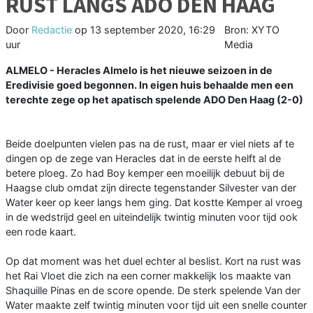
RUST LANGS ADO DEN HAAG
Door
Redactie
op
13 september 2020, 16:29
Bron: XYTO
uur
Media
ALMELO - Heracles Almelo is het nieuwe seizoen in de
Eredivisie goed begonnen. In eigen huis behaalde men een
terechte zege op het apatisch spelende ADO Den Haag (2-0)
Beide doelpunten vielen pas na de rust, maar er viel niets af te
dingen op de zege van Heracles dat in de eerste helft al de
betere ploeg. Zo had Boy kemper een moeilijk debuut bij de
Haagse club omdat zijn directe tegenstander Silvester van der
Water keer op keer langs hem ging. Dat kostte Kemper al vroeg
in de wedstrijd geel en uiteindelijk twintig minuten voor tijd ook
een rode kaart.
Op dat moment was het duel echter al beslist. Kort na rust was
het Rai Vloet die zich na een corner makkelijk los maakte van
Shaquille Pinas en de score opende. De sterk spelende Van der
Water maakte zelf twintig minuten voor tijd uit een snelle counter