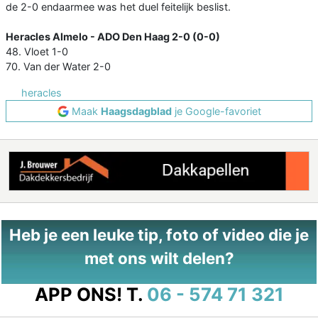
de 2-0 endaarmee was het duel feitelijk beslist.
Heracles Almelo - ADO Den Haag 2-0 (0-0)
48. Vloet 1-0
70. Van der Water 2-0
heracles
Maak
Haagsdagblad
je Google-favoriet
Heb je een leuke tip, foto of video die je
met ons wilt delen?
APP ONS!
T.
06 - 574 71 321