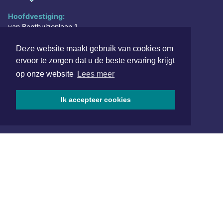
Hoofdvestiging:
van Benthuizenlaan 1
1701 BZ Heerhugowaard
Deze website maakt gebruik van cookies om
072 8200 600
ervoor te zorgen dat u de beste ervaring krijgt
redactie@xyto.nl
op onze website
Lees meer
www.xyto.nl
SOCIAL MEDIA
Ik accepteer cookies
NIEUWSBRIEF AANMELDEN
Schrijf je in voor onze nieuwsbrief en krijg wekelijks een
samenvatting van alle gebeurtenissen uit jouw regio.
Aanmelden
ONLINE DAGBLADEN