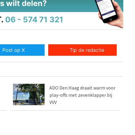
s wilt delen?
.
06 - 574 71 321
Post op X
Tip de redactie
ADO Den Haag draait warm voor
play-offs met zevenklapper bij
VVV