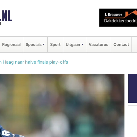
.NL
g
Regionaal
Specials
Sport
Uitgaan
Vacatures
Contact
 Haag naar halve finale play-offs