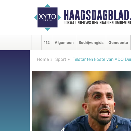
HAAGSDAGBLAD
lokaal nieuws den haag en omgevin
112
Algemeen
Bedrijvengids
Gemeente
Home
Sport
Telstar ten koste van ADO Den