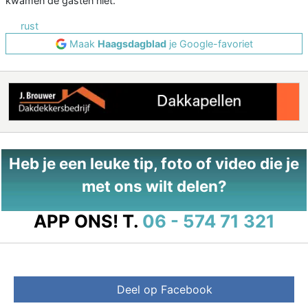
kwamen de gasten niet.
rust
Maak
Haagsdagblad
je Google-favoriet
Heb je een leuke tip, foto of video die je
met ons wilt delen?
APP ONS!
T.
06 - 574 71 321
Deel op Facebook