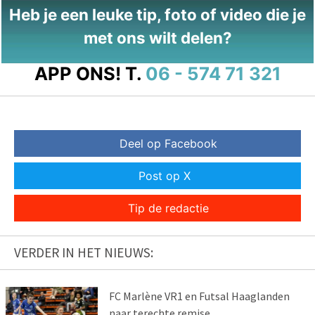
Heb je een leuke tip, foto of video die je
met ons wilt delen?
APP ONS!
T.
06 - 574 71 321
Deel op Facebook
Post op X
Tip de redactie
VERDER IN HET NIEUWS:
FC Marlène VR1 en Futsal Haaglanden
naar terechte remise