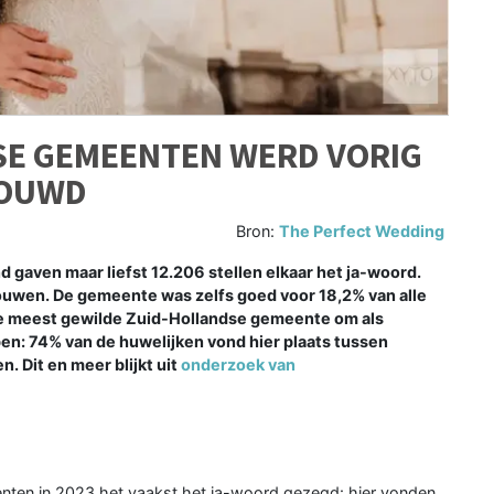
SE GEMEENTEN WERD VORIG
ROUWD
Bron:
The Perfect Wedding
and gaven maar liefst 12.206 stellen elkaar het ja-woord.
trouwen. De gemeente was zelfs goed voor 18,2% van alle
 de meest gewilde Zuid-Hollandse gemeente om als
pen: 74% van de huwelijken vond hier plaats tussen
 Dit en meer blijkt uit
onderzoek van
nten in 2023 het vaakst het ja-woord gezegd: hier vonden