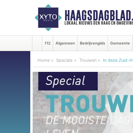
HAAGSDAGBLAD
lokaal nieuws den haag en omgevin
112
Algemeen
Bedrijvengids
Gemeente
Home
Specials
Trouwen
In deze Zuid-H