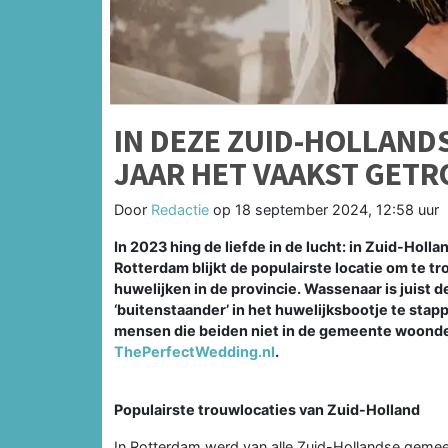
IN DEZE ZUID-HOLLAND
JAAR HET VAAKST GET
Door
Redactie
op
18 september 2024, 12:58 uur
In 2023 hing de liefde in de lucht: in Zuid-Holl
Rotterdam blijkt de populairste locatie om te 
huwelijken in de provincie. Wassenaar is juist
‘buitenstaander’ in het huwelijksbootje te stap
mensen die beiden niet in de gemeente woonden.
ThePerfectWedding.nl
.
Populairste trouwlocaties van Zuid-Holland
In Rotterdam werd van alle Zuid-Hollandse gemee