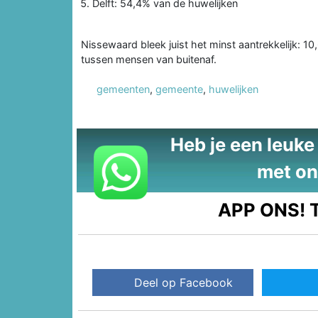
Delft: 54,4% van de huwelijken
Nissewaard bleek juist het minst aantrekkelijk: 
tussen mensen van buitenaf.
gemeenten
,
gemeente
,
huwelijken
Heb je een leuke t
met on
APP ONS!
T
Deel op Facebook