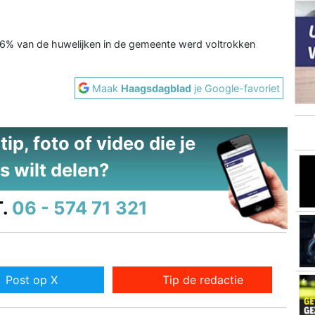
10,6% van de huwelijken in de gemeente werd voltrokken
Maak
Haagsdagblad
je Google-favoriet
ip, foto of video die je
s wilt delen?
.
06 - 574 71 321
Post op X
Tip de redactie