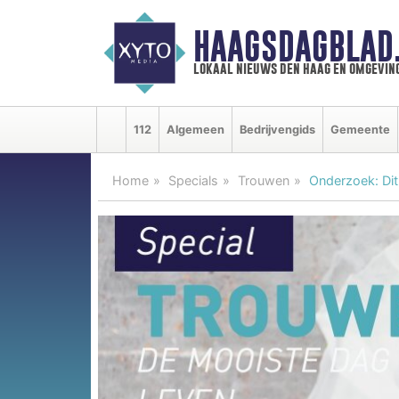
HAAGSDAGBLAD
lokaal nieuws den haag en omgevin
112
Algemeen
Bedrijvengids
Gemeente
Home
Specials
Trouwen
Onderzoek: Dit 