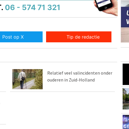
.
06 - 574 71 321
Post op X
Tip de redactie
Relatief veel valincidenten onder
ouderen in Zuid-Holland
n