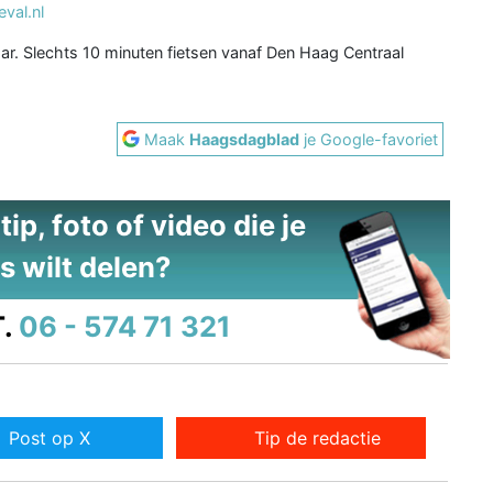
val.nl
r. Slechts 10 minuten fietsen vanaf Den Haag Centraal
Maak
Haagsdagblad
je Google-favoriet
ip, foto of video die je
s wilt delen?
.
06 - 574 71 321
Post op X
Tip de redactie