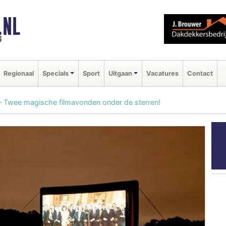
.NL
g
Regionaal
Specials
Sport
Uitgaan
Vacatures
Contact
– Twee magische filmavonden onder de sterren!