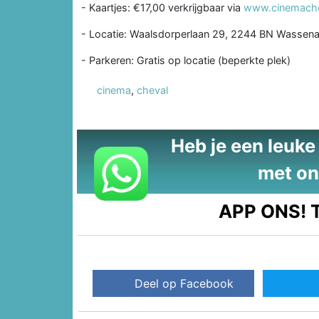
- Kaartjes: €17,00 verkrijgbaar via
www.cinemache
- Locatie: Waalsdorperlaan 29, 2244 BN Wassenaa
- Parkeren: Gratis op locatie (beperkte plek)
cinema
,
cheval
Heb je een leuke t
met on
APP ONS!
T
Deel op Facebook