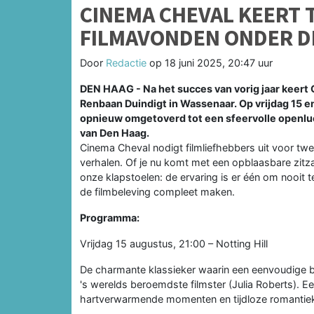
CINEMA CHEVAL KEERT 
FILMAVONDEN ONDER D
Door
Redactie
op
18 juni 2025, 20:47 uur
DEN HAAG - Na het succes van vorig jaar keert
Renbaan Duindigt in Wassenaar. Op vrijdag 15 e
opnieuw omgetoverd tot een sfeervolle openlu
van Den Haag.
Cinema Cheval nodigt filmliefhebbers uit voor tw
verhalen. Of je nu komt met een opblaasbare zit
onze klapstoelen: de ervaring is er één om nooit 
de filmbeleving compleet maken.
Programma:
Vrijdag 15 augustus, 21:00 – Notting Hill
De charmante klassieker waarin een eenvoudige b
's werelds beroemdste filmster (Julia Roberts).
hartverwarmende momenten en tijdloze romantie