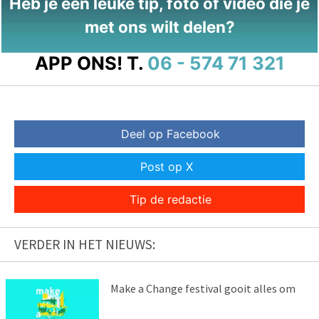
Heb je een leuke tip, foto of video die je
met ons wilt delen?
APP ONS!
T.
06 - 574 71 321
Deel op Facebook
Post op X
Tip de redactie
VERDER IN HET NIEUWS:
Make a Change festival gooit alles om