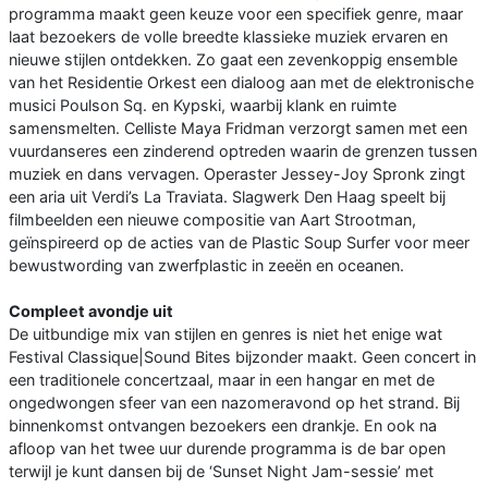
programma maakt geen keuze voor een specifiek genre, maar
laat bezoekers de volle breedte klassieke muziek ervaren en
nieuwe stijlen ontdekken. Zo gaat een zevenkoppig ensemble
van het Residentie Orkest een dialoog aan met de elektronische
musici Poulson Sq. en Kypski, waarbij klank en ruimte
samensmelten. Celliste Maya Fridman verzorgt samen met een
vuurdanseres een zinderend optreden waarin de grenzen tussen
muziek en dans vervagen. Operaster Jessey-Joy Spronk zingt
een aria uit Verdi’s La Traviata. Slagwerk Den Haag speelt bij
filmbeelden een nieuwe compositie van Aart Strootman,
geïnspireerd op de acties van de Plastic Soup Surfer voor meer
bewustwording van zwerfplastic in zeeën en oceanen.
Compleet avondje uit
De uitbundige mix van stijlen en genres is niet het enige wat
Festival Classique|Sound Bites bijzonder maakt. Geen concert in
een traditionele concertzaal, maar in een hangar en met de
ongedwongen sfeer van een nazomeravond op het strand. Bij
binnenkomst ontvangen bezoekers een drankje. En ook na
afloop van het twee uur durende programma is de bar open
terwijl je kunt dansen bij de ‘Sunset Night Jam-sessie’ met