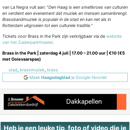
van La Negra vult aan: "
Den Haag is een smeltkroes van culturen
en verdient een evenement dat muziek en mensen samenbrengt.
Brassbandmuziek is populair in de stad en kan net als in
Rotterdam uitgroeien tot een culturele traditie."
Tickets voor Brass in the Park zijn verkrijgbaar via de
website
van het Zuiderparktheater
.
Brass in the Park | zaterdag 4 juli | 17.00 – 21.00 uur | €10 (€5
met Ooievaarspas)
stad
,
brassmuziek
,
brass
Maak
Haagsdagblad
je Google-favoriet
Heb je een leuke tip, foto of video die je