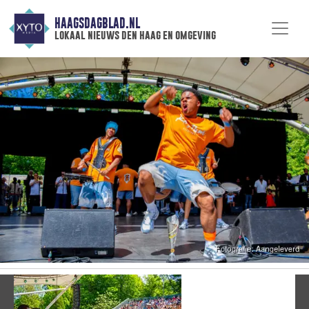
HAAGSDAGBLAD.NL
lokaal nieuws den haag en omgeving