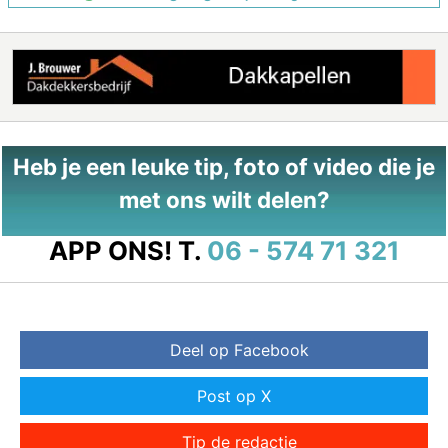
Heb je een leuke tip, foto of video die je
met ons wilt delen?
APP ONS!
T.
06 - 574 71 321
Deel op Facebook
Post op X
Tip de redactie