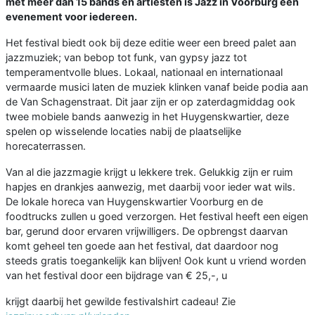
met meer dan 15 bands en artiesten is Jazz in Voorburg een
evenement voor iedereen.
Het festival biedt ook bij deze editie weer een breed palet aan
jazzmuziek; van bebop tot funk, van gypsy jazz tot
temperamentvolle blues. Lokaal, nationaal en internationaal
vermaarde musici laten de muziek klinken vanaf beide podia aan
de Van Schagenstraat. Dit jaar zijn er op zaterdagmiddag ook
twee mobiele bands aanwezig in het Huygenskwartier, deze
spelen op wisselende locaties nabij de plaatselijke
horecaterrassen.
Van al die jazzmagie krijgt u lekkere trek. Gelukkig zijn er ruim
hapjes en drankjes aanwezig, met daarbij voor ieder wat wils.
De lokale horeca van Huygenskwartier Voorburg en de
foodtrucks zullen u goed verzorgen. Het festival heeft een eigen
bar, gerund door ervaren vrijwilligers. De opbrengst daarvan
komt geheel ten goede aan het festival, dat daardoor nog
steeds gratis toegankelijk kan blijven! Ook kunt u vriend worden
van het festival door een bijdrage van € 25,-, u
krijgt daarbij het gewilde festivalshirt cadeau! Zie