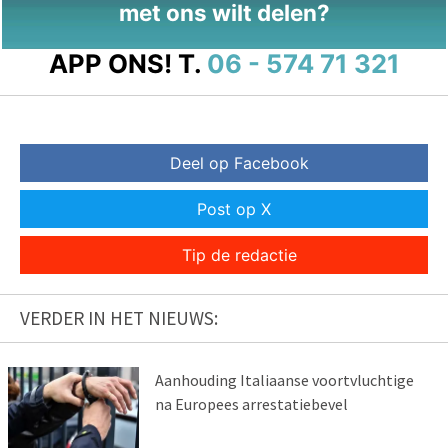
met ons wilt delen?
APP ONS!
T.
06 - 574 71 321
Deel op Facebook
Post op X
Tip de redactie
VERDER IN HET NIEUWS:
Aanhouding Italiaanse voortvluchtige
na Europees arrestatiebevel