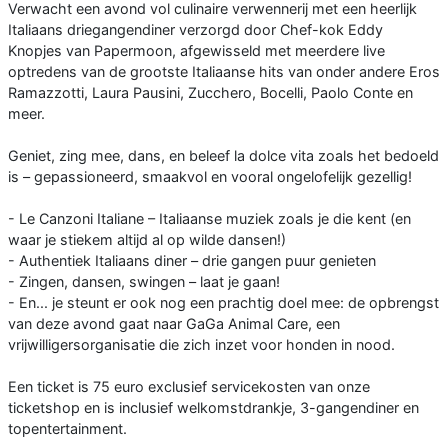
Verwacht een avond vol culinaire verwennerij met een heerlijk
Italiaans driegangendiner verzorgd door Chef-kok Eddy
Knopjes van Papermoon, afgewisseld met meerdere live
optredens van de grootste Italiaanse hits van onder andere Eros
Ramazzotti, Laura Pausini, Zucchero, Bocelli, Paolo Conte en
meer.
Geniet, zing mee, dans, en beleef la dolce vita zoals het bedoeld
is – gepassioneerd, smaakvol en vooral ongelofelijk gezellig!
- Le Canzoni Italiane – Italiaanse muziek zoals je die kent (en
waar je stiekem altijd al op wilde dansen!)
- Authentiek Italiaans diner – drie gangen puur genieten
- Zingen, dansen, swingen – laat je gaan!
- En... je steunt er ook nog een prachtig doel mee: de opbrengst
van deze avond gaat naar GaGa Animal Care, een
vrijwilligersorganisatie die zich inzet voor honden in nood.
Een ticket is 75 euro exclusief servicekosten van onze
ticketshop en is inclusief welkomstdrankje, 3-gangendiner en
topentertainment.