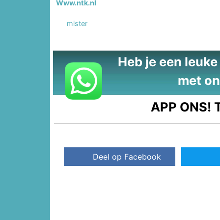
Www.ntk.nl
mister
Heb je een leuke t
met on
APP ONS!
T
Deel op Facebook