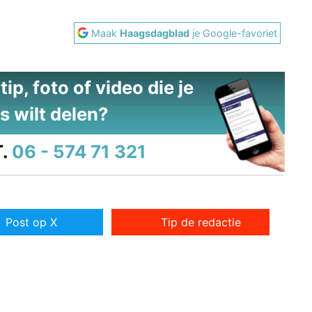
Maak
Haagsdagblad
je Google-favoriet
ip, foto of video die je
s wilt delen?
.
06 - 574 71 321
Post op X
Tip de redactie