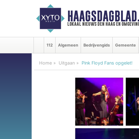
HAAGSDAGBLAD
lokaal nieuws den haag en omgevin
112
Algemeen
Bedrijvengids
Gemeente
Home
Uitgaan
Pink Floyd Fans opgelet!