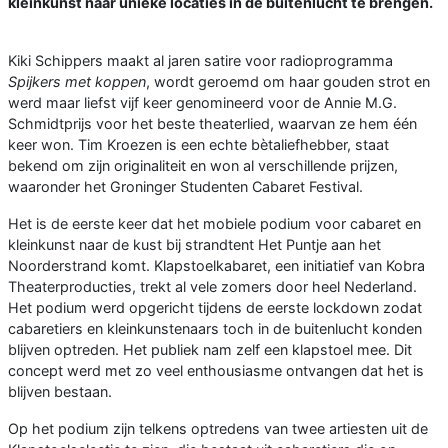
kleinkunst naar unieke locaties in de buitenlucht te brengen.
Kiki Schippers maakt al jaren satire voor radioprogramma
Spijkers met koppen
, wordt geroemd om haar gouden strot en
werd maar liefst vijf keer genomineerd voor de Annie M.G.
Schmidtprijs voor het beste theaterlied, waarvan ze hem één
keer won. Tim Kroezen is een echte bètaliefhebber, staat
bekend om zijn originaliteit en won al verschillende prijzen,
waaronder het Groninger Studenten Cabaret Festival.
Het is de eerste keer dat het mobiele podium voor cabaret en
kleinkunst naar de kust bij strandtent Het Puntje aan het
Noorderstrand komt. Klapstoelkabaret, een initiatief van Kobra
Theaterproducties, trekt al vele zomers door heel Nederland.
Het podium werd opgericht tijdens de eerste lockdown zodat
cabaretiers en kleinkunstenaars toch in de buitenlucht konden
blijven optreden. Het publiek nam zelf een klapstoel mee. Dit
concept werd met zo veel enthousiasme ontvangen dat het is
blijven bestaan.
Op het podium zijn telkens optredens van twee artiesten uit de