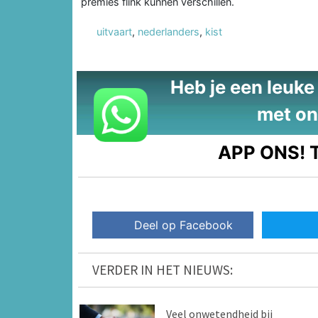
premies flink kunnen verschillen.
uitvaart
,
nederlanders
,
kist
Heb je een leuke t
met on
APP ONS!
T
Deel op Facebook
VERDER IN HET NIEUWS:
Veel onwetendheid bij