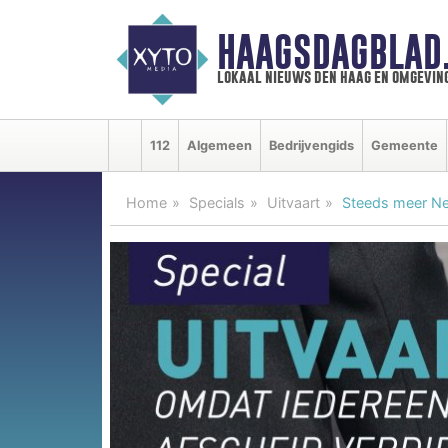
HAAGSDAGBLAD
lokaal nieuws den haag en omgevin
112
Algemeen
Bedrijvengids
Gemeente
Home
Specials
Uitvaart
Steeds meer Ned