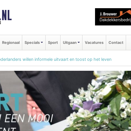
.NL
g
Regionaal
Specials
Sport
Uitgaan
Vacatures
Contact
erlanders willen informele uitvaart en toost op het leven