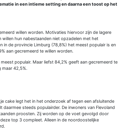
atie in een intieme setting en daarna een toost op het
meerd willen worden. Motivaties hiervoor zijn de lagere
 willen hun nabestaanden niet opzadelen met het
n in de provincie Limburg (78,8%) het meest populair is en
4,9% aan gecremeerd te willen worden.
et meest populair. Maar liefst 84,2% geeft aan gecremeerd te
og maar 42,5%.
je cake legt het in het onderzoek af tegen een afsluitende
dt daarmee steeds populairder. De inwoners van Flevoland
staanden proosten. Zij worden op de voet gevolgd door
ze top 3 compleet. Alleen in de noordoostelijke
rd.