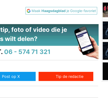
Maak
Haagsdagblad
je Google-favoriet
ip, foto of video die je
s wilt delen?
.
06 - 574 71 321
Post op X
Tip de redactie