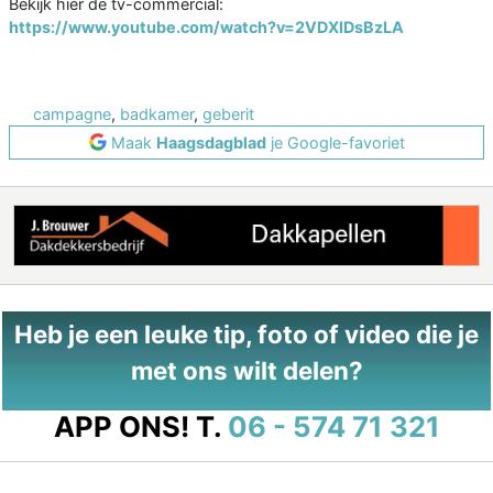
Bekijk hier de tv-commercial:
https://www.youtube.com/watch?v=2VDXIDsBzLA
campagne
,
badkamer
,
geberit
Maak
Haagsdagblad
je Google-favoriet
Heb je een leuke tip, foto of video die je
met ons wilt delen?
APP ONS!
T.
06 - 574 71 321