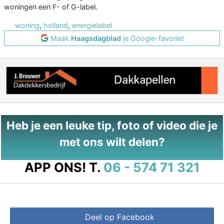
woningen een F- of G-label.
woning
,
holland
,
energielabel
Maak
Haagsdagblad
je Google-favoriet
Heb je een leuke tip, foto of video die je
met ons wilt delen?
APP ONS!
T.
06 - 574 71 321
Deel op Facebook