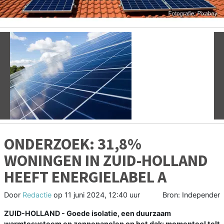
Vorige
V
ONDERZOEK: 31,8%
WONINGEN IN ZUID-HOLLAND
HEEFT ENERGIELABEL A
Door
Redactie
op
11 juni 2024, 12:40 uur
Bron: Independer
ZUID-HOLLAND - Goede isolatie, een duurzaam
warmtesysteem en zonnepanelen op het dak: momenteel telt