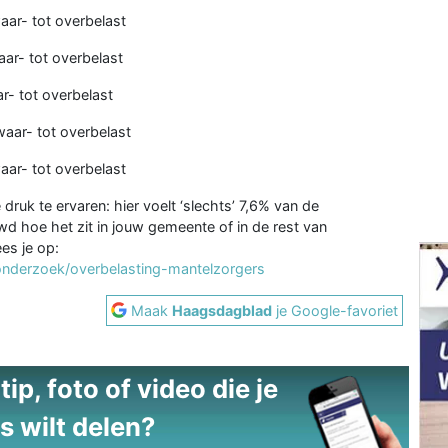
ar- tot overbelast
ar- tot overbelast
r- tot overbelast
aar- tot overbelast
aar- tot overbelast
druk te ervaren: hier voelt ‘slechts’ 7,6% van de
d hoe het zit in jouw gemeente of in de rest van
es je op:
/onderzoek/overbelasting-mantelzorgers
Maak
Haagsdagblad
je Google-favoriet
ip, foto of video die je
s wilt delen?