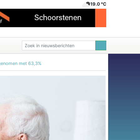
19.0 ℃
toegenomen met 63,3%