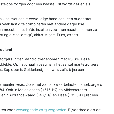
steloos zorgen voor een naaste. Dit wordt gezien als
een kind met een meervoudige handicap, een ouder met
s vaak lastig te combineren met andere dagelijkse
h meestal met liefde inzetten voor hun naaste, nemen ze
ing al snel dreigt”, aldus Mirjam Prins, expert
het land
zorgers in tien jaar tijd toegenomen met 63,3%. Deze
middelde. Op nationaal niveau nam het aantal mantelzorgers
. Koploper is Gelderland, hier was zelfs bijna een
gemeenteniveau. Zo is het aantal zwaarbelaste mantelzorgers
4%). Ook in Molenlanden (+515,1%) en Alblasserdam
jl er in Albrandswaard (-46,5%) en Lisse (-35,6%) juist een
sten voor
vervangende zorg vergoeden
. Bijvoorbeeld als de