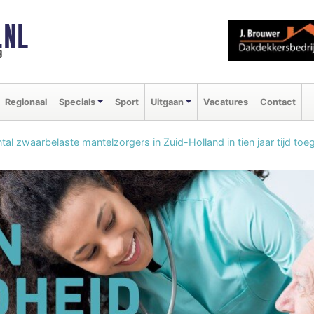
.NL
g
Regionaal
Specials
Sport
Uitgaan
Vacatures
Contact
tal zwaarbelaste mantelzorgers in Zuid-Holland in tien jaar tijd 