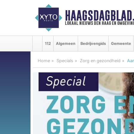
HAAGSDAGBLAD
lokaal nieuws den haag en omgevin
112
Algemeen
Bedrijvengids
Gemeente
Home
Specials
Zorg en gezondheid
Aan