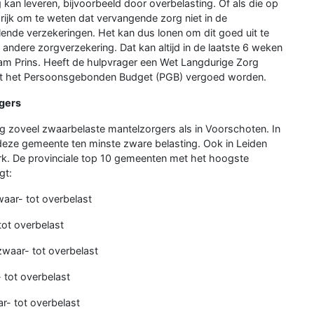
 kan leveren, bijvoorbeeld door overbelasting. Of als die op
grijk om te weten dat vervangende zorg niet in de
lende verzekeringen. Het kan dus lonen om dit goed uit te
andere zorgverzekering. Dat kan altijd in de laatste 6 weken
rjam Prins. Heeft de hulpvrager een Wet Langdurige Zorg
uit het Persoonsgebonden Budget (PGB) vergoed worden.
gers
g zoveel zwaarbelaste mantelzorgers als in Voorschoten. In
 deze gemeente ten minste zware belasting. Ook in Leiden
rk. De provinciale top 10 gemeenten met het hoogste
gt:
aar- tot overbelast
tot overbelast
zwaar- tot overbelast
 tot overbelast
r- tot overbelast