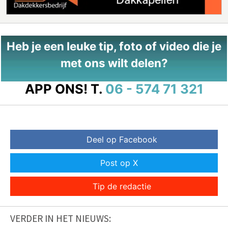
Heb je een leuke tip, foto of video die je
met ons wilt delen?
APP ONS!
T.
06 - 574 71 321
Deel op Facebook
Post op X
Tip de redactie
VERDER IN HET NIEUWS: