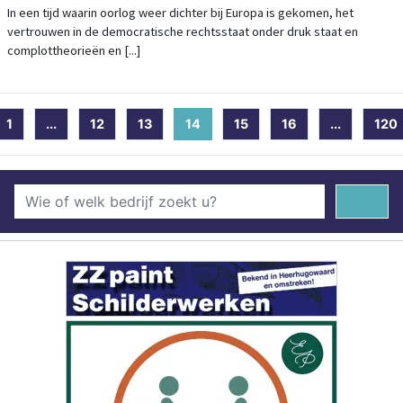
EN HEDENDAAGSE GEOPOLITIEKE
In een tijd waarin oorlog weer dichter bij Europa is gekomen, het
vertrouwen in de democratische rechtsstaat onder druk staat en
SPANNINGEN
complottheorieën en [...]
1
...
12
13
14
(current)
15
16
...
120