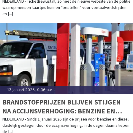
NEDERLAND - TicketBewust.nl, zo heet de nieuwe website van de politie
waarop mensen kaartjes kunnen “bestellen” voor voetbalwedstrijden
en [...]
13 januari 2026, 9:36 uur
|
BRANDSTOFPRIJZEN BLIJVEN STIJGEN
NA ACCIJNSVERHOGING: BENZINE EN
DIESEL WEER DUURDER
NEDERLAND - Sinds 1 januari 2026 zijn de prijzen voor benzine en diesel
duidelijk gestegen door de accijnsverhoging. In de dagen daarna liepen
de [...]