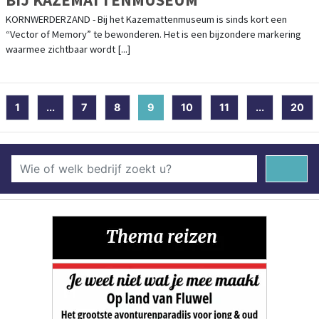
KORNWERDERZAND - Bij het Kazemattenmuseum is sinds kort een
“Vector of Memory” te bewonderen. Het is een bijzondere markering
waarmee zichtbaar wordt [...]
1
...
7
8
9
(current)
10
11
...
20