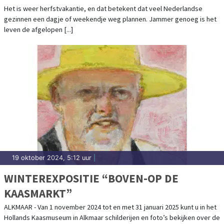
BEZIENSWAARDIGHEDEN
Het is weer herfstvakantie, en dat betekent dat veel Nederlandse
gezinnen een dagje of weekendje weg plannen. Jammer genoeg is het
leven de afgelopen [...]
19 oktober 2024, 5:12 uur
|
WINTEREXPOSITIE “BOVEN-OP DE
KAASMARKT”
ALKMAAR - Van 1 november 2024 tot en met 31 januari 2025 kunt u in het
Hollands Kaasmuseum in Alkmaar schilderijen en foto’s bekijken over de