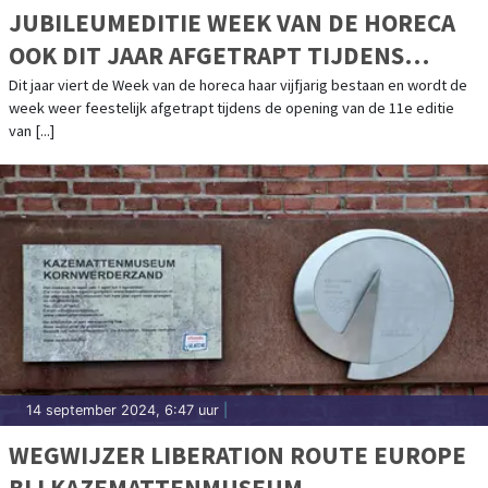
JUBILEUMEDITIE WEEK VAN DE HORECA
OOK DIT JAAR AFGETRAPT TIJDENS
OPENING GASTVRIJ ROTTERDAM
Dit jaar viert de Week van de horeca haar vijfjarig bestaan en wordt de
week weer feestelijk afgetrapt tijdens de opening van de 11e editie
van [...]
14 september 2024, 6:47 uur
|
WEGWIJZER LIBERATION ROUTE EUROPE
BIJ KAZEMATTENMUSEUM