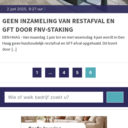
2 juni 2025, 9:27 uur
|
GEEN INZAMELING VAN RESTAFVAL EN
GFT DOOR FNV-STAKING
DEN HAAG - Van maandag 2 juni tot en met woensdag 4 juni wordt in Den
Haag geen huishoudelijk restafval en GFT-afval opgehaald. Dit komt
door [...]
1
...
4
5
6
(current)