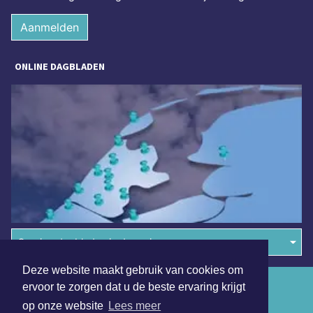
Aanmelden
ONLINE DAGBLADEN
Overige dagbladen in de regio
Deze website maakt gebruik van cookies om
Algemene voorwaarden
ervoor te zorgen dat u de beste ervaring krijgt
op onze website
Lees meer
Disclaimer