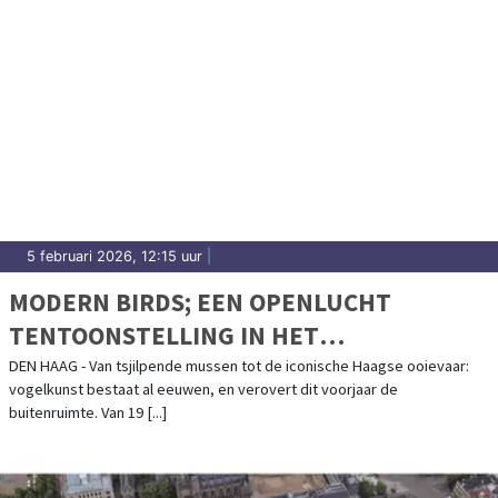
5 februari 2026, 12:15 uur
|
MODERN BIRDS; EEN OPENLUCHT
TENTOONSTELLING IN HET
MUSEUMKWARTIER
DEN HAAG - Van tsjilpende mussen tot de iconische Haagse ooievaar:
vogelkunst bestaat al eeuwen, en verovert dit voorjaar de
buitenruimte. Van 19 [...]