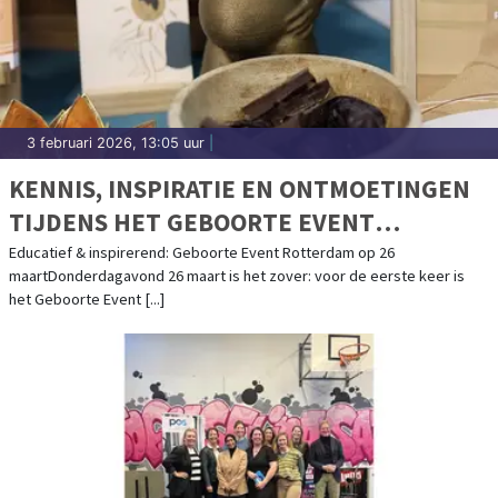
3 februari 2026, 13:05 uur
|
KENNIS, INSPIRATIE EN ONTMOETINGEN
TIJDENS HET GEBOORTE EVENT
ROTTERDAM OP 26 MAART 2026
Educatief & inspirerend: Geboorte Event Rotterdam op 26
maartDonderdagavond 26 maart is het zover: voor de eerste keer is
het Geboorte Event [...]