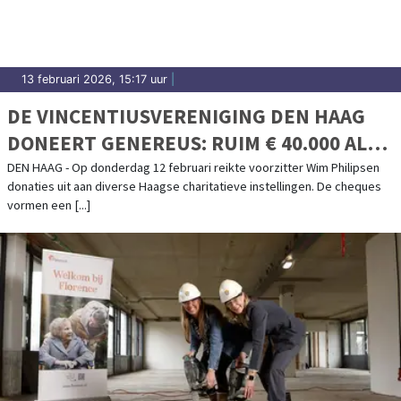
13 februari 2026, 15:17 uur
|
DE VINCENTIUSVERENIGING DEN HAAG
DONEERT GENEREUS: RUIM € 40.000 ALS
BLIJK VAN SOLIDARITEIT MET LOKALE
DEN HAAG - Op donderdag 12 februari reikte voorzitter Wim Philipsen
donaties uit aan diverse Haagse charitatieve instellingen. De cheques
ORGANISATIES
vormen een [...]