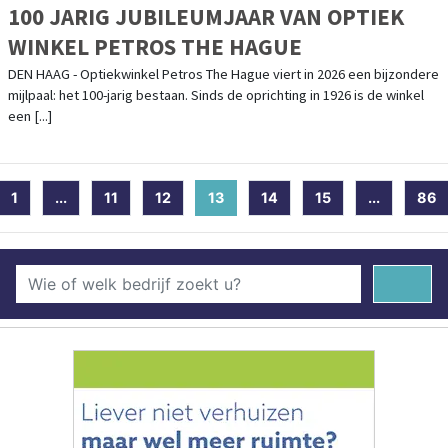
100 JARIG JUBILEUMJAAR VAN OPTIEK
WINKEL PETROS THE HAGUE
DEN HAAG - Optiekwinkel Petros The Hague viert in 2026 een bijzondere
mijlpaal: het 100-jarig bestaan. Sinds de oprichting in 1926 is de winkel
een [...]
1
...
11
12
13
(current)
14
15
...
86