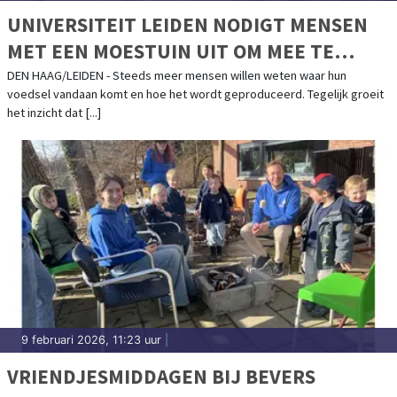
UNIVERSITEIT LEIDEN NODIGT MENSEN
MET EEN MOESTUIN UIT OM MEE TE
DOEN AAN ONDERZOEK
DEN HAAG/LEIDEN - Steeds meer mensen willen weten waar hun
voedsel vandaan komt en hoe het wordt geproduceerd. Tegelijk groeit
het inzicht dat [...]
9 februari 2026, 11:23 uur
|
VRIENDJESMIDDAGEN BIJ BEVERS