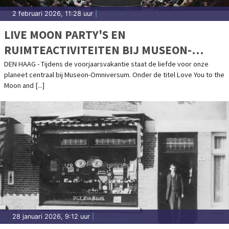
2 februari 2026, 11:28 uur
|
LIVE MOON PARTY'S EN
RUIMTEACTIVITEITEN BIJ MUSEON-
OMNIVERSUM IN DE VOORJAARSVAKANTIE
DEN HAAG - Tijdens de voorjaarsvakantie staat de liefde voor onze
planeet centraal bij Museon-Omniversum. Onder de titel Love You to the
Moon and [...]
28 januari 2026, 9:12 uur
|